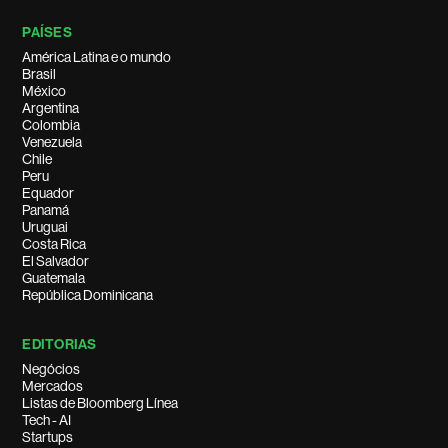
PAÍSES
América Latina e o mundo
Brasil
México
Argentina
Colombia
Venezuela
Chile
Peru
Equador
Panamá
Uruguai
Costa Rica
El Salvador
Guatemala
República Dominicana
EDITORIAS
Negócios
Mercados
Listas de Bloomberg Línea
Tech - AI
Startups