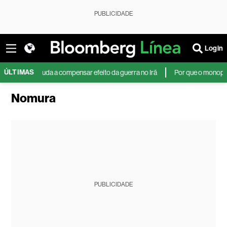
PUBLICIDADE
Login
ÚLTIMAS
róleo e ajuda a compensar efeito da guerra no Irã
Por que o monopólio da
Nomura
PUBLICIDADE