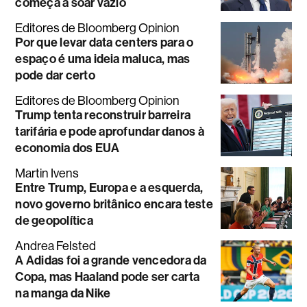
começa a soar vazio
Editores de Bloomberg Opinion
Por que levar data centers para o
espaço é uma ideia maluca, mas
pode dar certo
Editores de Bloomberg Opinion
Trump tenta reconstruir barreira
tarifária e pode aprofundar danos à
economia dos EUA
Martin Ivens
Entre Trump, Europa e a esquerda,
novo governo britânico encara teste
de geopolítica
Andrea Felsted
A Adidas foi a grande vencedora da
Copa, mas Haaland pode ser carta
na manga da Nike