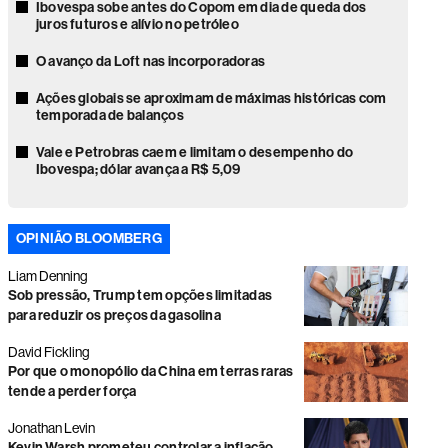
Ibovespa sobe antes do Copom em dia de queda dos
juros futuros e alívio no petróleo
O avanço da Loft nas incorporadoras
Ações globais se aproximam de máximas históricas com
temporada de balanços
Vale e Petrobras caem e limitam o desempenho do
Ibovespa; dólar avança a R$ 5,09
Ações globais sobem com recuo do petróleo e alívio da
pressão sobre mercados
OPINIÃO BLOOMBERG
Faria Lima volta o foco para as eleições e gestores veem
Liam Denning
disputa presidencial acirrada
Sob pressão, Trump tem opções limitadas
Novo ciclo à vista? Commodities podem impulsionar
para reduzir os preços da gasolina
dividendos na América Latina
David Fickling
Bolsa sobe com impulso do Santander Brasil em sessão
Por que o monopólio da China em terras raras
marcada por falha técnica
tende a perder força
Negociações na B3 atrasam após paralisação
Jonathan Levin
generalizada por problemas técnicos
Kevin Warsh prometeu controlar a inflação