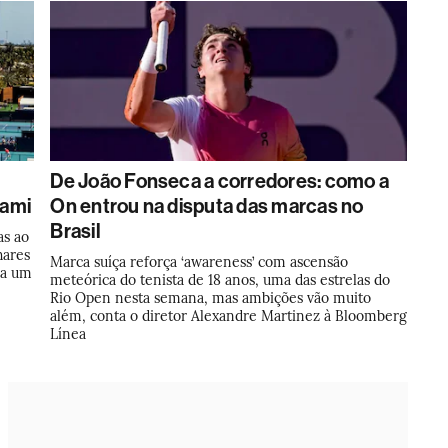
De João Fonseca a corredores: como a
iami
On entrou na disputa das marcas no
Brasil
as ao
hares
Marca suíça reforça ‘awareness’ com ascensão
ca um
meteórica do tenista de 18 anos, uma das estrelas do
Rio Open nesta semana, mas ambições vão muito
além, conta o diretor Alexandre Martinez à Bloomberg
Línea