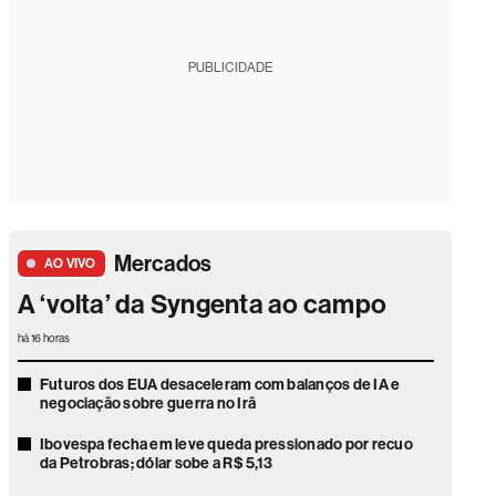
PUBLICIDADE
Mercados
AO VIVO
A ‘volta’ da Syngenta ao campo
há 16 horas
Futuros dos EUA desaceleram com balanços de IA e
negociação sobre guerra no Irã
Ibovespa fecha em leve queda pressionado por recuo
da Petrobras; dólar sobe a R$ 5,13