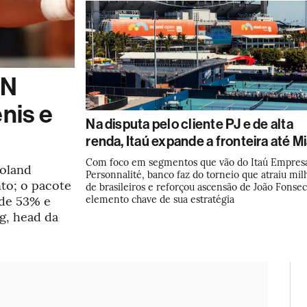
PN
nis e
Na disputa pelo cliente PJ e de alta
renda, Itaú expande a fronteira até M
Com foco em segmentos que vão do Itaú Empres
Roland
Personnalité, banco faz do torneio que atraiu mil
nto; o pacote
de brasileiros e reforçou ascensão de João Fonse
 de 53% e
elemento chave de sua estratégia
rg, head da