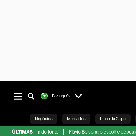
Português
Negócios
Mercados
Linha da Copa
nto, segundo fonte
ÚLTIMAS
Flávio Bolsonaro escolhe deputado Alfred
Línea Studios
Podcasts
Inovação
Fi