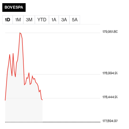
BOVESPA
1D
1M
3M
YTD
1A
3A
5A
179,951.80
178,994.97
178,444.97
177,894.97