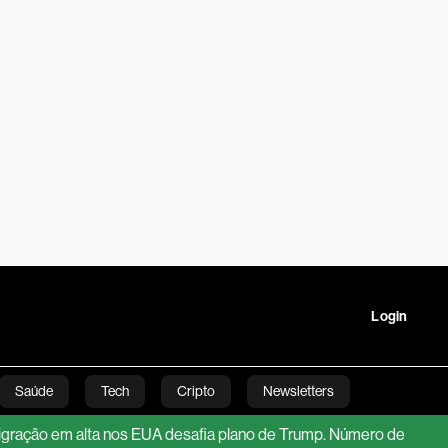
Login
Saúde
Tech
Cripto
Newsletters
 alta nos EUA desafia plano de Trump. Número de brasileiros qua
tartups
Linha Executiva
Opinião
Vídeos