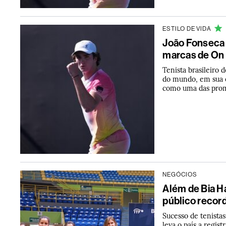
ESTILO DE VIDA
João Fonseca 
marcas de On 
Tenista brasileiro 
do mundo, em sua e
como uma das prom
NEGÓCIOS
Além de Bia Ha
público record
Sucesso de tenistas
leva o país a regis