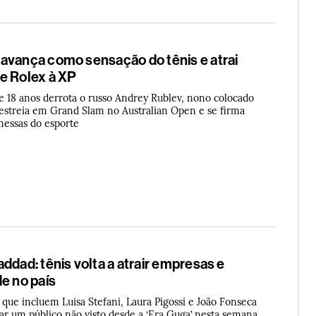
avança como sensação do tênis e atrai
e Rolex à XP
de 18 anos derrota o russo Andrey Rublev, nono colocado
streia em Grand Slam no Australian Open e se firma
essas do esporte
ddad: tênis volta a atrair empresas e
e no país
 que incluem Luisa Stefani, Laura Pigossi e João Fonseca
trar um público não visto desde a ‘Era Guga’ nesta semana