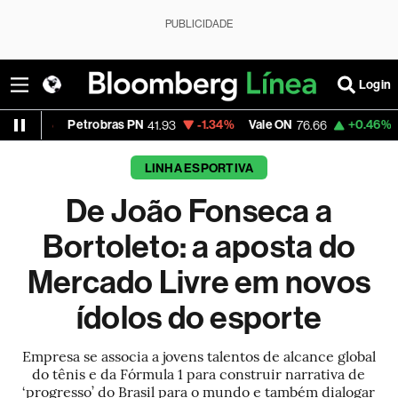
PUBLICIDADE
Login
trobras PN
-1.34%
Vale ON
+0.46%
Itaú PN
41.93
76.66
42.3
LINHA ESPORTIVA
De João Fonseca a
Bortoleto: a aposta do
Mercado Livre em novos
ídolos do esporte
Empresa se associa a jovens talentos de alcance global
do tênis e da Fórmula 1 para construir narrativa de
‘progresso’ do Brasil para o mundo e também dialogar