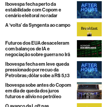
Ibovespa fecha perto da
estabilidade com Copom e
cenário eleitoral no radar
A ‘volta’ da Syngenta ao campo
Futuros dos EUA desaceleram
com balanços de IA e
negociação sobre guerra no Irã
Ibovespa fecha em leve queda
pressionado por recuo da
Petrobras; dólar sobe a R$ 5,13
Ibovespa sobe antes do Copom
em dia de queda dos juros
futuros e alívio no petróleo
O avanço da Loft nas