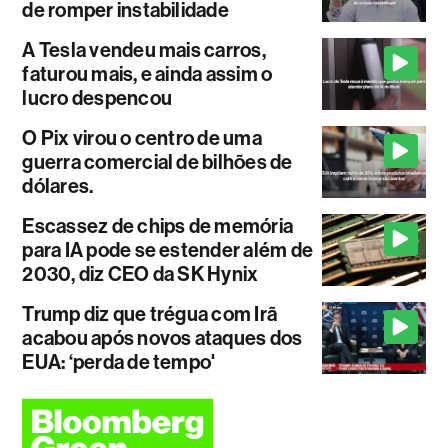
de romper instabilidade
A Tesla vendeu mais carros,
faturou mais, e ainda assim o
lucro despencou
O Pix virou o centro de uma
guerra comercial de bilhões de
dólares.
Escassez de chips de memória
para IA pode se estender além de
2030, diz CEO da SK Hynix
Trump diz que trégua com Irã
acabou após novos ataques dos
EUA: ‘perda de tempo'