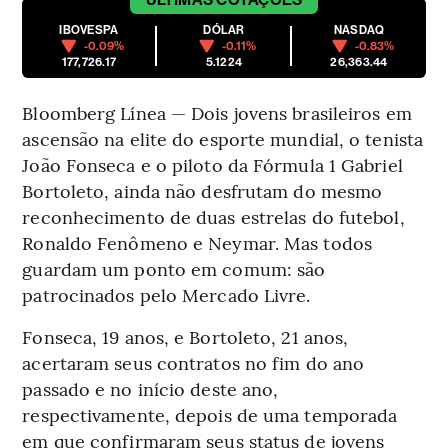
IBOVESPA
DÓLAR
NASDAQ
-0.09%
-0.11%
-0.83%
177,726.17
5.1224
26,363.44
Bloomberg Línea — Dois jovens brasileiros em
ascensão na elite do esporte mundial, o tenista
João Fonseca e o piloto da Fórmula 1 Gabriel
Bortoleto, ainda não desfrutam do mesmo
reconhecimento de duas estrelas do futebol,
Ronaldo Fenômeno e Neymar. Mas todos
guardam um ponto em comum: são
patrocinados pelo Mercado Livre.
Fonseca, 19 anos, e Bortoleto, 21 anos,
acertaram seus contratos no fim do ano
passado e no início deste ano,
respectivamente, depois de uma temporada
em que confirmaram seus status de jovens