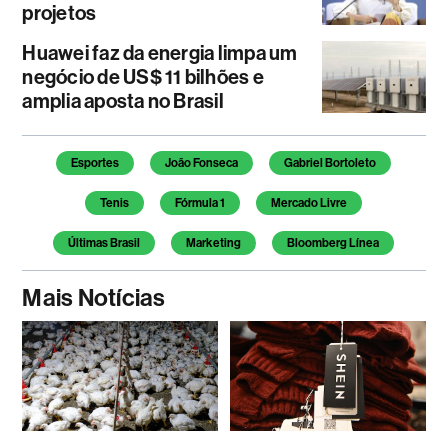
projetos
Huawei faz da energia limpa um
negócio de US$ 11 bilhões e
amplia aposta no Brasil
Temas deste artigo
Esportes
João Fonseca
Gabriel Bortoleto
Tenis
Fórmula 1
Mercado Livre
Últimas Brasil
Marketing
Bloomberg Línea
Mais Notícias