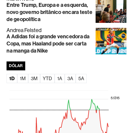
Entre Trump, Europa e a esquerda,
novo governo britânico encara teste
de geopolítica
Andrea Felsted
A Adidas foi a grande vencedora da
Copa, mas Haaland pode ser carta
na manga da Nike
DÓLAR
1D
1M
3M
YTD
1A
3A
5A
5.1315