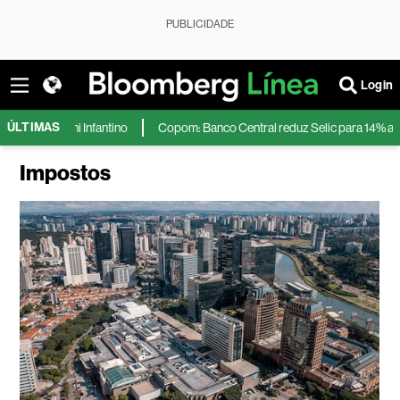
PUBLICIDADE
Login
ÚLTIMAS
nfantino
Copom: Banco Central reduz Selic para 14% ao ano após inflaçã
Impostos