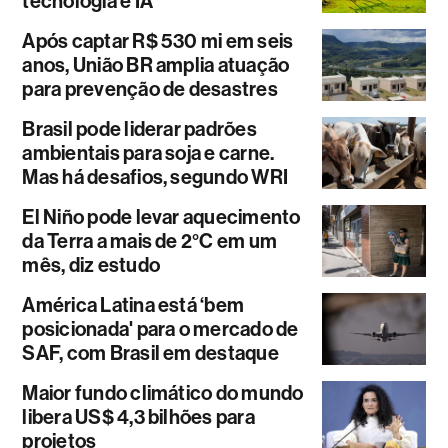
tecnologia e IA
Após captar R$ 530 mi em seis
anos, União BR amplia atuação
para prevenção de desastres
Brasil pode liderar padrões
ambientais para soja e carne.
Mas há desafios, segundo WRI
El Niño pode levar aquecimento
da Terra a mais de 2°C em um
mês, diz estudo
América Latina está ‘bem
posicionada' para o mercado de
SAF, com Brasil em destaque
Maior fundo climático do mundo
libera US$ 4,3 bilhões para
projetos