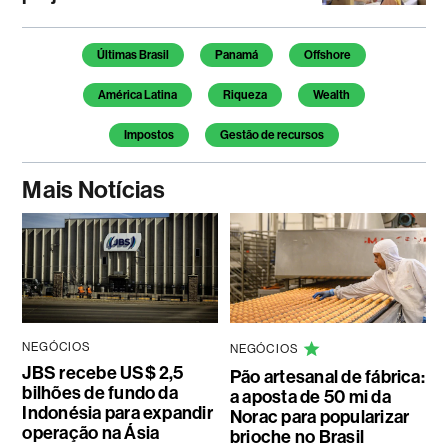
Temas deste artigo
Últimas Brasil
Panamá
Offshore
América Latina
Riqueza
Wealth
Impostos
Gestão de recursos
Mais Notícias
NEGÓCIOS
NEGÓCIOS
JBS recebe US$ 2,5
Pão artesanal de fábrica:
bilhões de fundo da
a aposta de 50 mi da
Indonésia para expandir
Norac para popularizar
operação na Ásia
brioche no Brasil