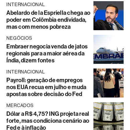
INTERNACIONAL
Abelardo de la Espriella chega ao
poder em Colômbia endividada,
mas com menos pobreza
NEGÓCIOS
Embraer negocia venda de jatos
regionais para a maior aérea da
Índia, dizem fontes
INTERNACIONAL
Payroll: geração de empregos
nos EUA recua em julho e muda
apostas sobre decisão do Fed
MERCADOS
Dólar a R$ 4,75? ING projeta real
forte, mas condiciona cenário ao
Fed e à inflação