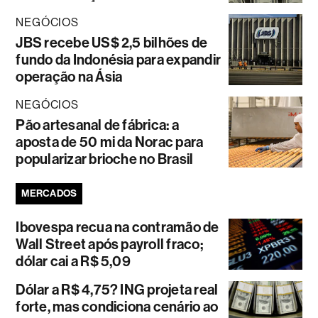
NEGÓCIOS
JBS recebe US$ 2,5 bilhões de
fundo da Indonésia para expandir
operação na Ásia
NEGÓCIOS
Pão artesanal de fábrica: a
aposta de 50 mi da Norac para
popularizar brioche no Brasil
MERCADOS
Ibovespa recua na contramão de
Wall Street após payroll fraco;
dólar cai a R$ 5,09
Dólar a R$ 4,75? ING projeta real
forte, mas condiciona cenário ao