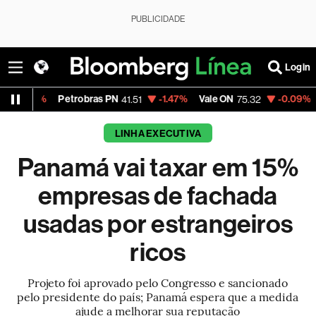
PUBLICIDADE
Login
Petrobras PN
-1.47%
Vale ON
-0.09%
Itaú PN
41.51
75.32
41.
LINHA EXECUTIVA
Panamá vai taxar em 15%
empresas de fachada
usadas por estrangeiros
ricos
Projeto foi aprovado pelo Congresso e sancionado
pelo presidente do país; Panamá espera que a medida
ajude a melhorar sua reputação