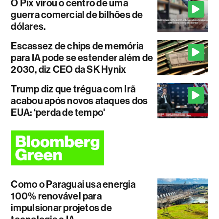
O Pix virou o centro de uma
guerra comercial de bilhões de
dólares.
Escassez de chips de memória
para IA pode se estender além de
2030, diz CEO da SK Hynix
Trump diz que trégua com Irã
acabou após novos ataques dos
EUA: ‘perda de tempo'
Como o Paraguai usa energia
100% renovável para
impulsionar projetos de