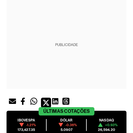
PUBLICIDADE
ÚLTIMAS
COTAÇÕES
IBOVESPA
DÓLAR
NASDAQ
-1.21%
-0.36%
+0.93%
173,427.35
5.0907
26,594.20