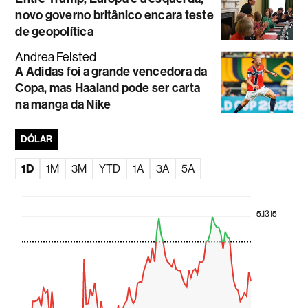
novo governo britânico encara teste
de geopolítica
Andrea Felsted
A Adidas foi a grande vencedora da
Copa, mas Haaland pode ser carta
na manga da Nike
DÓLAR
1D
1M
3M
YTD
1A
3A
5A
5.1315