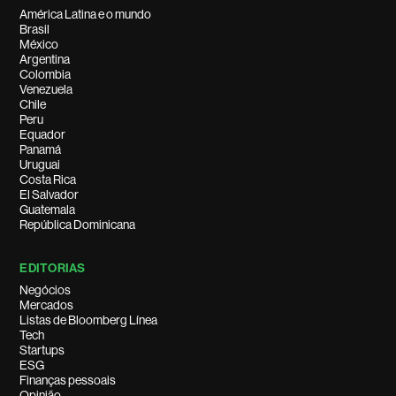
América Latina e o mundo
Brasil
México
Argentina
Colombia
Venezuela
Chile
Peru
Equador
Panamá
Uruguai
Costa Rica
El Salvador
Guatemala
República Dominicana
EDITORIAS
Negócios
Mercados
Listas de Bloomberg Línea
Tech
Startups
ESG
Finanças pessoais
Opinião