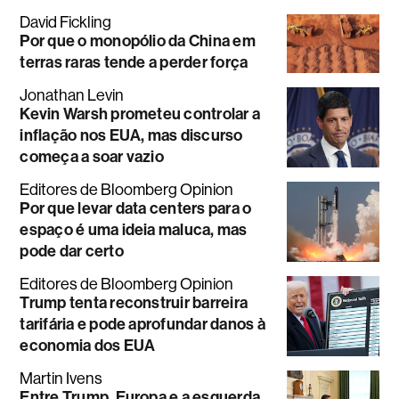
David Fickling
Por que o monopólio da China em
terras raras tende a perder força
Jonathan Levin
Kevin Warsh prometeu controlar a
inflação nos EUA, mas discurso
começa a soar vazio
Editores de Bloomberg Opinion
Por que levar data centers para o
espaço é uma ideia maluca, mas
pode dar certo
Editores de Bloomberg Opinion
Trump tenta reconstruir barreira
tarifária e pode aprofundar danos à
economia dos EUA
Martin Ivens
Entre Trump, Europa e a esquerda,