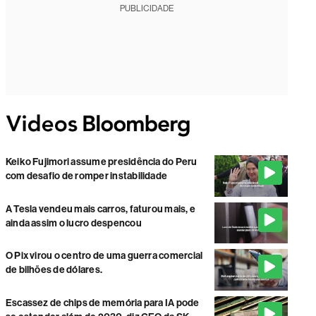
PUBLICIDADE
Keiko Fujimori assume presidência do Peru
com desafio de romper instabilidade
A Tesla vendeu mais carros, faturou mais, e
ainda assim o lucro despencou
O Pix virou o centro de uma guerra comercial
de bilhões de dólares.
Escassez de chips de memória para IA pode