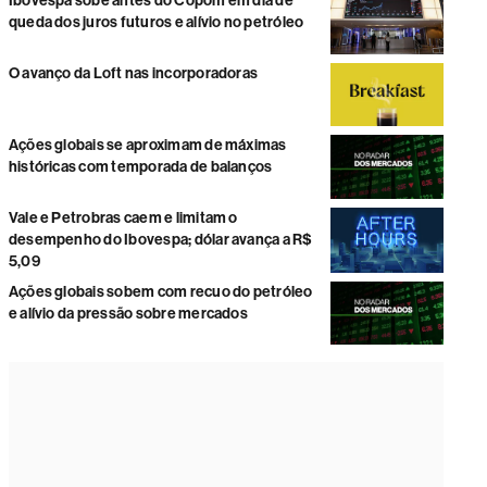
Ibovespa sobe antes do Copom em dia de
queda dos juros futuros e alívio no petróleo
O avanço da Loft nas incorporadoras
Ações globais se aproximam de máximas
históricas com temporada de balanços
Vale e Petrobras caem e limitam o
desempenho do Ibovespa; dólar avança a R$
5,09
Ações globais sobem com recuo do petróleo
e alívio da pressão sobre mercados