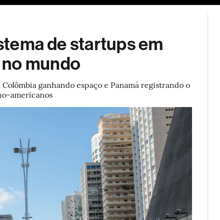
ESG
Soluções de publicidade
Bloomberg Línea
Assina
sistema de startups em
º no mundo
 a Colômbia ganhando espaço e Panamá registrando o
ino-americanos