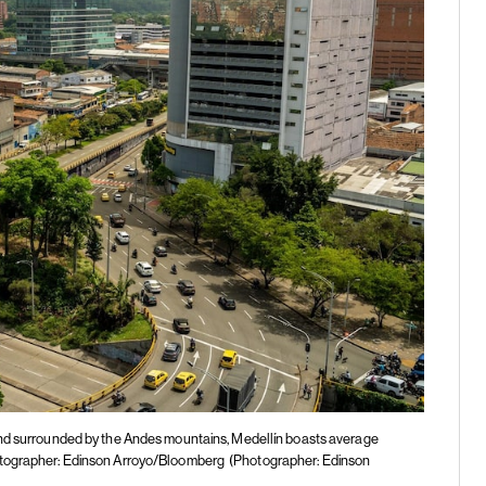
 and surrounded by the Andes mountains, Medellín boasts average
hotographer: Edinson Arroyo/Bloomberg
(Photographer: Edinson