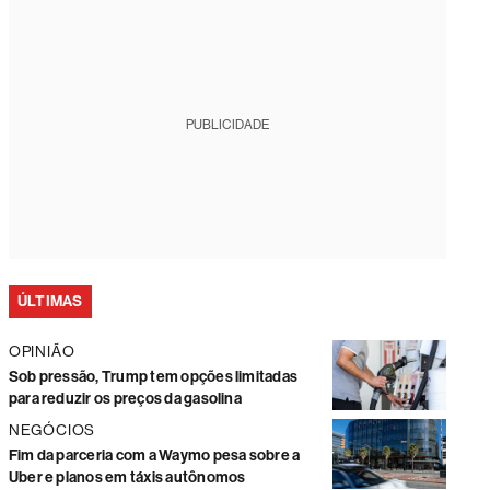
PUBLICIDADE
ÚLTIMAS
OPINIÃO
Sob pressão, Trump tem opções limitadas
para reduzir os preços da gasolina
NEGÓCIOS
Fim da parceria com a Waymo pesa sobre a
Uber e planos em táxis autônomos