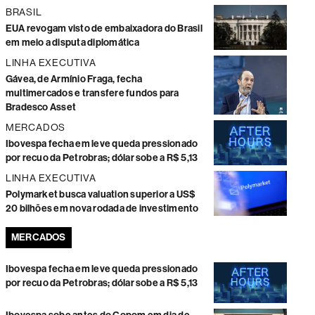
BRASIL
EUA revogam visto de embaixadora do Brasil
em meio a disputa diplomática
LINHA EXECUTIVA
Gávea, de Armínio Fraga, fecha
multimercados e transfere fundos para
Bradesco Asset
MERCADOS
Ibovespa fecha em leve queda pressionado
por recuo da Petrobras; dólar sobe a R$ 5,13
LINHA EXECUTIVA
Polymarket busca valuation superior a US$
20 bilhões em nova rodada de investimento
MERCADOS
Ibovespa fecha em leve queda pressionado
por recuo da Petrobras; dólar sobe a R$ 5,13