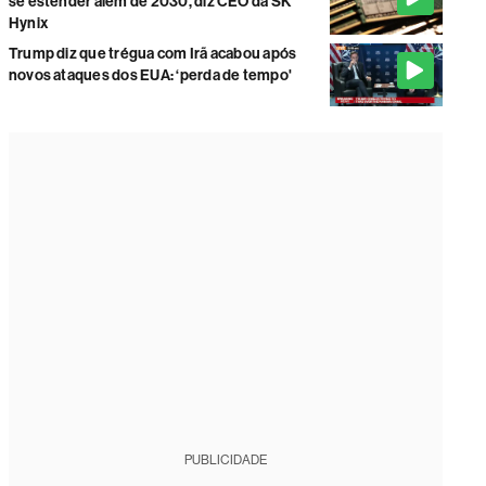
se estender além de 2030, diz CEO da SK
Hynix
Trump diz que trégua com Irã acabou após
novos ataques dos EUA: ‘perda de tempo'
PUBLICIDADE