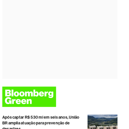
Após captar R$ 530 mi em seis anos, União
BR amplia atuação para prevenção de
desastres