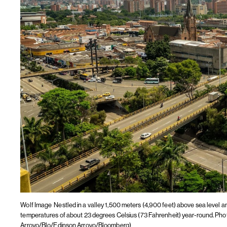
Wolf Image
Nestled in a valley 1,500 meters (4,900 feet) above sea level
temperatures of about 23 degrees Celsius (73 Fahrenheit) year-round. P
Arroyo/Blo/Edinson Arroyo/Bloomberg)