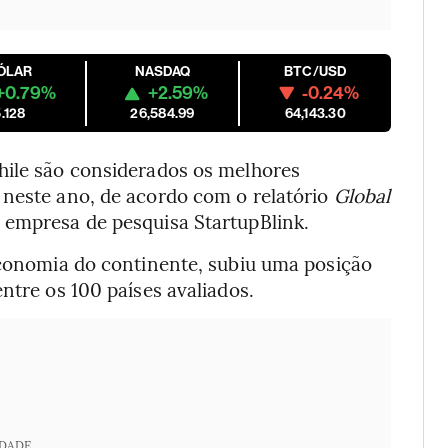
ÓLAR
NASDAQ
BTC/USD
+0.79%
+2.59%
-0.24%
.128
26,584.99
64,143.30
hile são considerados os melhores
 neste ano, de acordo com o relatório
Global
a empresa de pesquisa StartupBlink.
 economia do continente, subiu uma posição
ntre os 100 países avaliados.
IDADE