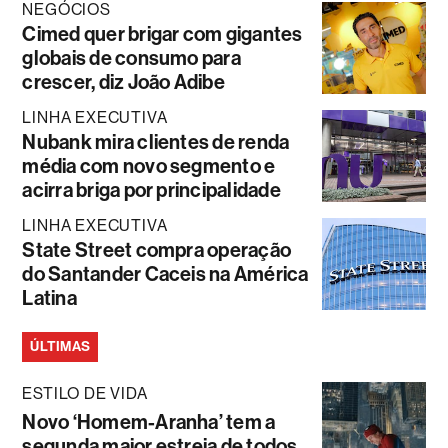
NEGÓCIOS
Cimed quer brigar com gigantes
globais de consumo para
crescer, diz João Adibe
LINHA EXECUTIVA
Nubank mira clientes de renda
média com novo segmento e
acirra briga por principalidade
LINHA EXECUTIVA
State Street compra operação
do Santander Caceis na América
Latina
ÚLTIMAS
ESTILO DE VIDA
Novo ‘Homem-Aranha’ tem a
segunda maior estreia de todos