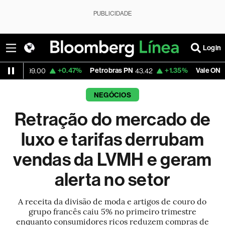
PUBLICIDADE
Login
+0.47%
Petrobras PN
+1.35%
Vale ON
+
9.00
43.42
76.28
NEGÓCIOS
Retração do mercado de
luxo e tarifas derrubam
vendas da LVMH e geram
alerta no setor
A receita da divisão de moda e artigos de couro do
grupo francês caiu 5% no primeiro trimestre
enquanto consumidores ricos reduzem compras de