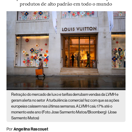
produtos de alto padrão em todo o mundo
Retração do mercado de luxo e tarifas derrubam vendas da LVMH e
geram alerta no setor
A turbulência comercial fez com que as ações
europeias caíssem nas últimas semanas. A LVMH caiu 17% até o
momento este ano (Foto: Jose Sarmento Matos/Bloomberg)
(Jose
Sarmento Matos)
Por
Angelina Rascouet