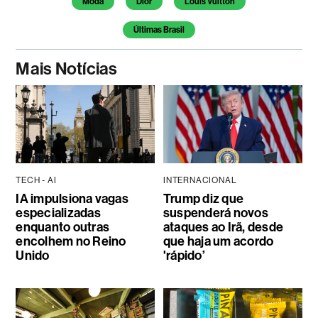
Moda
Dior
Louis Vuitton
Últimas Brasil
Mais Notícias
TECH - AI
INTERNACIONAL
IA impulsiona vagas
Trump diz que
especializadas
suspenderá novos
enquanto outras
ataques ao Irã, desde
encolhem no Reino
que haja um acordo
Unido
'rápido’