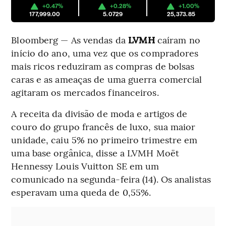
+0.47%
+0.28%
+1.00%
177,999.00
5.0729
25,373.85
Bloomberg — As vendas da
LVMH
caíram no
início do ano, uma vez que os compradores
mais ricos reduziram as compras de bolsas
caras e as ameaças de uma guerra comercial
agitaram os mercados financeiros.
A receita da divisão de moda e artigos de
couro do grupo francês de luxo, sua maior
unidade, caiu 5% no primeiro trimestre em
uma base orgânica, disse a LVMH Moët
Hennessy Louis Vuitton SE em um
comunicado na segunda-feira (14). Os analistas
esperavam uma queda de 0,55%.