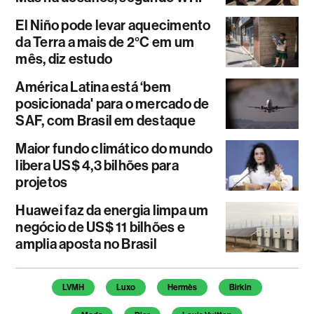
El Niño pode levar aquecimento
da Terra a mais de 2°C em um
mês, diz estudo
América Latina está ‘bem
posicionada' para o mercado de
SAF, com Brasil em destaque
Maior fundo climático do mundo
libera US$ 4,3 bilhões para
projetos
Huawei faz da energia limpa um
negócio de US$ 11 bilhões e
amplia aposta no Brasil
Temas deste artigo
LVMH
Luxo
Hermès
Birkin