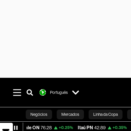
Português
Negócios
Mercados
Linha da Copa
 ON
76.28
Itaú PN
42.89
Magalu
5.03
+0.25%
+0.35%
Línea Studios
Podcasts
Inovação
Fi