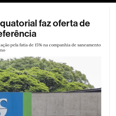
ESG
Soluções de publicidade
Bloomberg Línea
Assina
quatorial faz oferta de
referência
r ação pela fatia de 15% na companhia de saneamento
rno