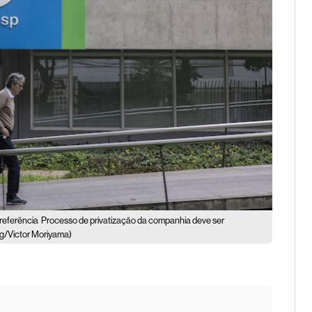
 referência
Processo de privatização da companhia deve ser
g/Victor Moriyama)