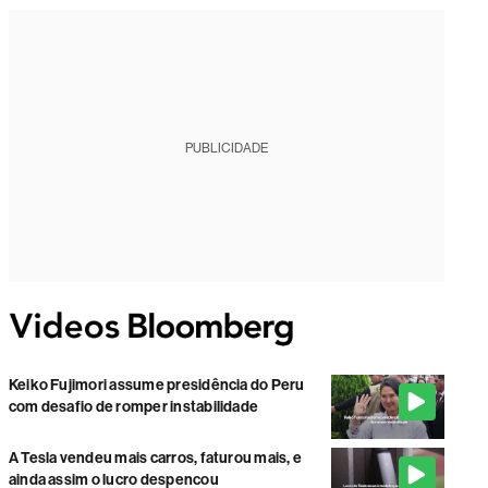
PUBLICIDADE
Keiko Fujimori assume presidência do Peru
com desafio de romper instabilidade
A Tesla vendeu mais carros, faturou mais, e
ainda assim o lucro despencou