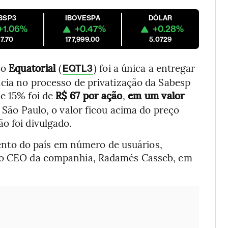
BSP3
IBOVESPA
DÓLAR
+1.06%
+0.47%
+0.28%
7.70
177,999.00
5.0729
co
Equatorial
(
) foi a única a entregar
EQTL3
ncia no processo de privatização da Sabesp
de 15% foi de
R$ 67 por ação
,
em um valor
São Paulo, o valor ficou acima do preço
o foi divulgado.
ento do país em número de usuários,
u o CEO da companhia, Radamés Casseb, em