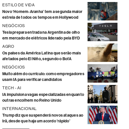
ESTILO DE VIDA
Novo ‘Homem-Aranha’ tem a segunda maior
estreia de todos os tempos em Hollywood
NEGÓCIOS
Tesla prepara entrada na Argentina de olho
em mercado de elétricos liderado pela BYD
AGRO
Os países da América Latina que serão mais
afetados pelo El Niño, segundo o BofA
NEGÓCIOS
Muito além do currículo: como empregadores
usam IA para verificar candidatos
TECH - AI
IA impulsiona vagas especializadas enquanto
outras encolhem no Reino Unido
INTERNACIONAL
Trump diz que suspenderá novos ataques ao
Irã, desde que haja um acordo 'rápido’