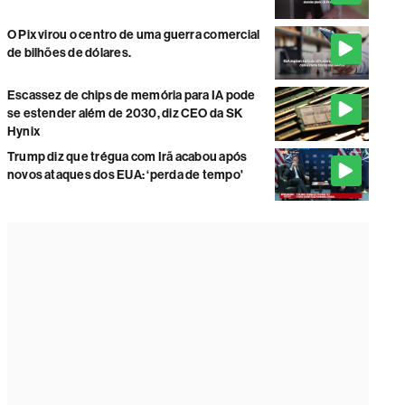
O Pix virou o centro de uma guerra comercial
de bilhões de dólares.
Escassez de chips de memória para IA pode
se estender além de 2030, diz CEO da SK
Hynix
Trump diz que trégua com Irã acabou após
novos ataques dos EUA: ‘perda de tempo'