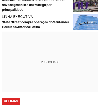
Nubank mira clientes de renda média com
novo segmento e acirra briga por
principalidade
LINHA EXECUTIVA
State Street compra operação do Santander
Caceis na América Latina
PUBLICIDADE
ÚLTIMAS