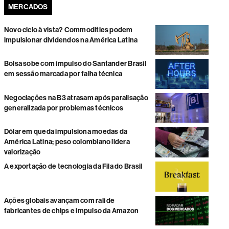
MERCADOS
Novo ciclo à vista? Commodities podem
impulsionar dividendos na América Latina
Bolsa sobe com impulso do Santander Brasil
em sessão marcada por falha técnica
Negociações na B3 atrasam após paralisação
generalizada por problemas técnicos
Dólar em queda impulsiona moedas da
América Latina; peso colombiano lidera
valorização
A exportação de tecnologia da Fila do Brasil
Ações globais avançam com rali de
fabricantes de chips e impulso da Amazon