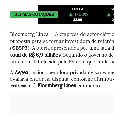
EQTL3
S
0.00%
ÚLTIMAS
COTAÇÕES
38.66
2
Bloomberg Línea — A empresa do setor elétri
proposta para se tornar investidora de referê
(
). A oferta apresentada por uma fatia 
SBSP3
total de R$ 6,9 bilhões
. Segundo o governo de 
mínimo estabelecido pelo Estado, que ainda nã
A
Aegea
, maior operadora privada de saneam
avaliava entrar na disputa, conforme afirmo
à
Bloomberg Línea
em março.
entrevista