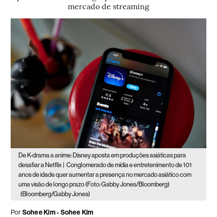
mercado de streaming
De K-drama a anime: Disney aposta em produções asiáticas para
desafiar a Netflix |
Conglomerado de mídia e entretenimento de 101
anos de idade quer aumentar a presença no mercado asiático com
uma visão de longo prazo (Foto: Gabby Jones/Bloomberg)
(Bloomberg/Gabby Jones)
Por
Sohee Kim - Sohee Kim