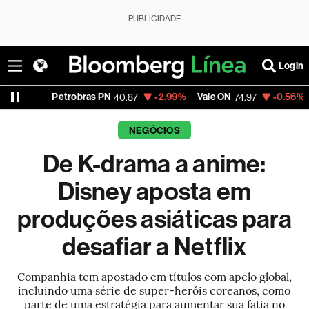
PUBLICIDADE
Login
Petrobras PN
-2.99%
Vale ON
-0.56%
Itaú PN
40.87
74.97
4
NEGÓCIOS
De K-drama a anime:
Disney aposta em
produções asiáticas para
desafiar a Netflix
Companhia tem apostado em títulos com apelo global,
incluindo uma série de super-heróis coreanos, como
parte de uma estratégia para aumentar sua fatia no