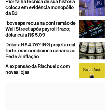
Pior falha técnica de sua história
coloca em evidência monopólio
da B3
Ibovespa recua na contramão de
Wall Street após payroll fraco;
dólar cai a R$ 5,09
Dólar a R$ 4,75? ING projeta real
forte, mas condiciona cenário ao
Fed e à inflação
A expansão da Riachuelo com
novas lojas