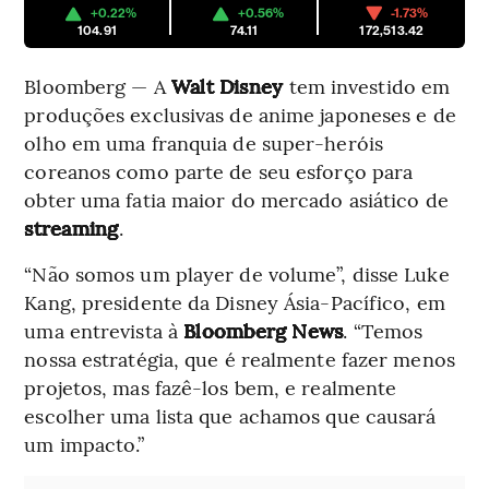
+0.22%
+0.56%
-1.73%
104.91
74.11
172,513.42
Bloomberg — A
Walt Disney
tem investido em
produções exclusivas de anime japoneses e de
olho em uma franquia de super-heróis
coreanos como parte de seu esforço para
obter uma fatia maior do mercado asiático de
streaming
.
“Não somos um player de volume”, disse Luke
Kang, presidente da Disney Ásia-Pacífico, em
uma entrevista à
Bloomberg News
. “Temos
nossa estratégia, que é realmente fazer menos
projetos, mas fazê-los bem, e realmente
escolher uma lista que achamos que causará
um impacto.”