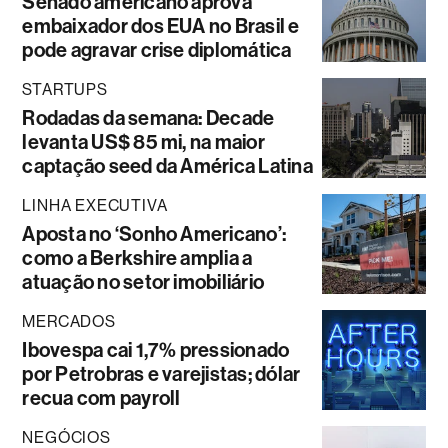
Senado americano aprova
embaixador dos EUA no Brasil e
pode agravar crise diplomática
STARTUPS
Rodadas da semana: Decade
levanta US$ 85 mi, na maior
captação seed da América Latina
LINHA EXECUTIVA
Aposta no ‘Sonho Americano’:
como a Berkshire amplia a
atuação no setor imobiliário
MERCADOS
Ibovespa cai 1,7% pressionado
por Petrobras e varejistas; dólar
recua com payroll
NEGÓCIOS