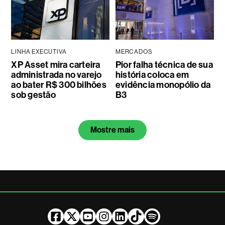
LINHA EXECUTIVA
MERCADOS
XP Asset mira carteira
Pior falha técnica de sua
administrada no varejo
história coloca em
ao bater R$ 300 bilhões
evidência monopólio da
sob gestão
B3
Mostre mais