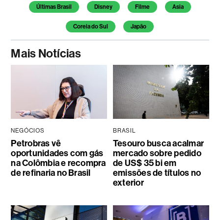
Temas deste artigo
Últimas Brasil
Disney
Filme
Asia
Coreia do Sul
Japão
Mais Notícias
NEGÓCIOS
BRASIL
Petrobras vê
Tesouro busca acalmar
oportunidades com gás
mercado sobre pedido
na Colômbia e recompra
de US$ 35 bi em
de refinaria no Brasil
emissões de títulos no
exterior