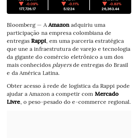
-0.09%
-0.11%
-0.83%
177,726.17
5.1224
26,363.44
Bloomberg — A
Amazon
adquiriu uma
participação na empresa colombiana de
entregas
Rappi
, em uma parceria estratégica
que une a infraestrutura de varejo e tecnologia
da gigante do comércio eletrônico a um dos
mais conhecidos
players
de entregas do Brasil
e da América Latina.
Obter acesso à rede de logística da Rappi pode
ajudar a Amazon a competir com
Mercado
Livre
, o peso-pesado do e-commerce regional.