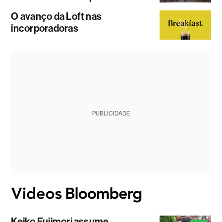
O avanço da Loft nas
incorporadoras
PUBLICIDADE
Keiko Fujimori assume