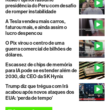
presidência do Peru com desafio
de romper instabilidade
A Tesla vendeu mais carros,
faturou mais, e ainda assim o
lucro despencou
O Pix virou o centro de uma
guerra comercial de bilhões de
dólares.
Escassez de chips de memória
para IA pode se estender além de
2030, diz CEO da SK Hynix
Trump diz que trégua com Irã
acabou após novos ataques dos
EUA: ‘perda de tempo'