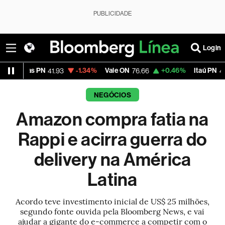
PUBLICIDADE
Login
 PN
-1.34%
Vale ON
+0.46%
Itaú PN
+0
41.93
76.66
42.38
NEGÓCIOS
Amazon compra fatia na
Rappi e acirra guerra do
delivery na América
Latina
Acordo teve investimento inicial de US$ 25 milhões,
segundo fonte ouvida pela Bloomberg News, e vai
ajudar a gigante do e-commerce a competir com o