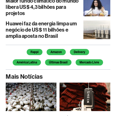
Maior fundo climático do mundo
libera US$ 4,3 bilhões para
projetos
Huawei faz da energia limpa um
negócio de US$ 11 bilhões e
amplia aposta no Brasil
Temas deste artigo
Rappi
Amazon
Delivery
América Latina
Últimas Brasil
Mercado Livre
Mais Notícias