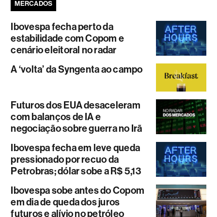
MERCADOS
Ibovespa fecha perto da
estabilidade com Copom e
cenário eleitoral no radar
A ‘volta’ da Syngenta ao campo
Futuros dos EUA desaceleram
com balanços de IA e
negociação sobre guerra no Irã
Ibovespa fecha em leve queda
pressionado por recuo da
Petrobras; dólar sobe a R$ 5,13
Ibovespa sobe antes do Copom
em dia de queda dos juros
futuros e alívio no petróleo