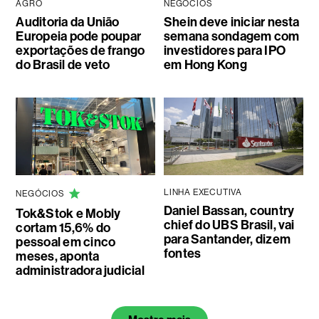
AGRO
NEGÓCIOS
Auditoria da União
Shein deve iniciar nesta
Europeia pode poupar
semana sondagem com
exportações de frango
investidores para IPO
do Brasil de veto
em Hong Kong
LINHA EXECUTIVA
NEGÓCIOS
Daniel Bassan, country
Tok&Stok e Mobly
chief do UBS Brasil, vai
cortam 15,6% do
para Santander, dizem
pessoal em cinco
fontes
meses, aponta
administradora judicial