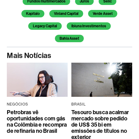
Fundos multimercados
Juros
Selic
Kapitalo
Vinland Capital
Verde Asset
Legacy Capital
Ibiuna Investimentos
Bahia Asset
Mais Notícias
NEGÓCIOS
BRASIL
Petrobras vê
Tesouro busca acalmar
oportunidades com gás
mercado sobre pedido
na Colômbia e recompra
de US$ 35 bi em
de refinaria no Brasil
emissões de títulos no
exterior