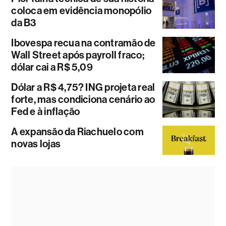
coloca em evidência monopólio
da B3
Ibovespa recua na contramão de
Wall Street após payroll fraco;
dólar cai a R$ 5,09
Dólar a R$ 4,75? ING projeta real
forte, mas condiciona cenário ao
Fed e à inflação
A expansão da Riachuelo com
novas lojas