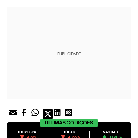
PUBLICIDADE
ÚLTIMAS
COTAÇÕES
IBOVESPA
DÓLAR
NASDAQ
-1.73%
-0.56%
+1.30%