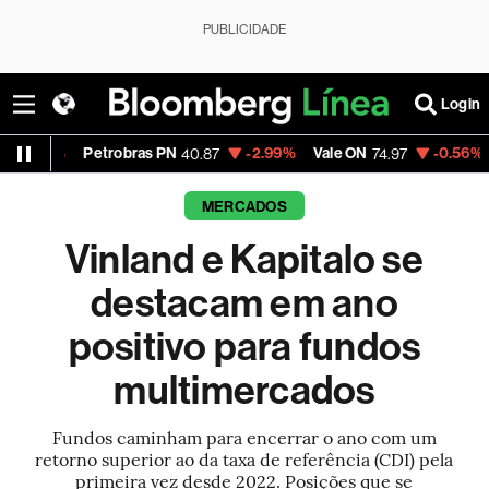
PUBLICIDADE
Login
trobras PN
-2.99%
Vale ON
-0.56%
Itaú PN
40.87
74.97
40.7
MERCADOS
Vinland e Kapitalo se
destacam em ano
positivo para fundos
multimercados
Fundos caminham para encerrar o ano com um
retorno superior ao da taxa de referência (CDI) pela
primeira vez desde 2022. Posições que se