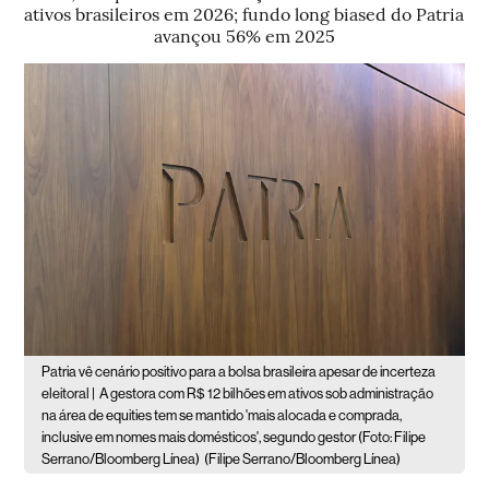
ativos brasileiros em 2026; fundo long biased do Patria
avançou 56% em 2025
Patria vê cenário positivo para a bolsa brasileira apesar de incerteza
eleitoral |
A gestora com R$ 12 bilhões em ativos sob administração
na área de equities tem se mantido 'mais alocada e comprada,
inclusive em nomes mais domésticos', segundo gestor (Foto: Filipe
Serrano/Bloomberg Línea)
(Filipe Serrano/Bloomberg Línea)