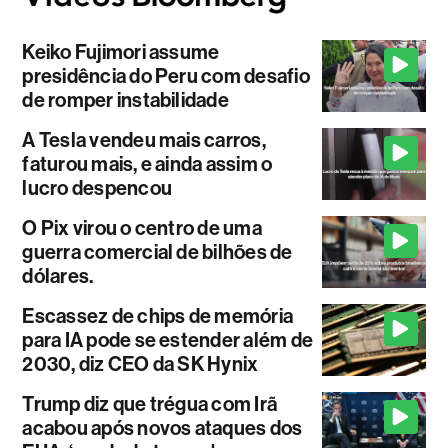
Keiko Fujimori assume
presidência do Peru com desafio
de romper instabilidade
A Tesla vendeu mais carros,
faturou mais, e ainda assim o
lucro despencou
O Pix virou o centro de uma
guerra comercial de bilhões de
dólares.
Escassez de chips de memória
para IA pode se estender além de
2030, diz CEO da SK Hynix
Trump diz que trégua com Irã
acabou após novos ataques dos