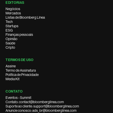
EDITORIAS
Negócios
Mercados
Listas de Bloomberg Línea
Tech
Startups
ESG
Finanças pessoais
Opinião
Saúde
Cripto
TERMOS DE USO
Assine
Termo de Assinatura
Política de Privacidade
Media Kit
CONTATO
Eventos - Summit
Contato: contact@bloomberglinea.com
Suporte ao cliente: support@bloomberglinea.com
Anuncie conosco: ads_br@bloomberglinea.com