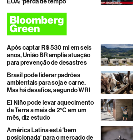
EUA: ‘perda de tempo'
Após captar R$ 530 mi em seis
anos, União BR amplia atuação
para prevenção de desastres
Brasil pode liderar padrões
ambientais para soja e carne.
Mas há desafios, segundo WRI
El Niño pode levar aquecimento
da Terra a mais de 2°C em um
mês, diz estudo
América Latina está ‘bem
posicionada' para o mercado de