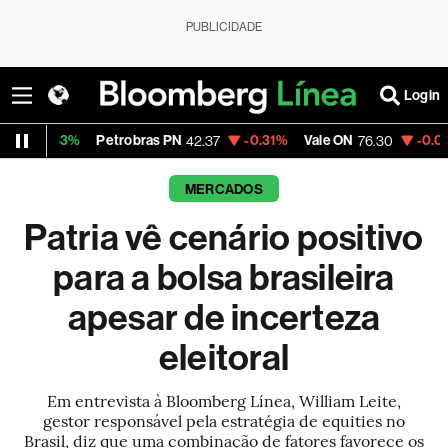
PUBLICIDADE
Login
Petrobras PN
-0.31%
Vale ON
-0.01%
Itaú PN
42.37
76.30
43.
MERCADOS
Patria vê cenário positivo
para a bolsa brasileira
apesar de incerteza
eleitoral
Em entrevista à Bloomberg Línea, William Leite,
gestor responsável pela estratégia de equities no
Brasil, diz que uma combinação de fatores favorece os