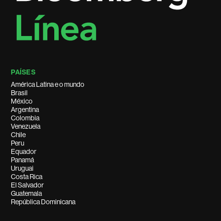
PAÍSES
América Latina e o mundo
Brasil
México
Argentina
Colombia
Venezuela
Chile
Peru
Equador
Panamá
Uruguai
Costa Rica
El Salvador
Guatemala
República Dominicana