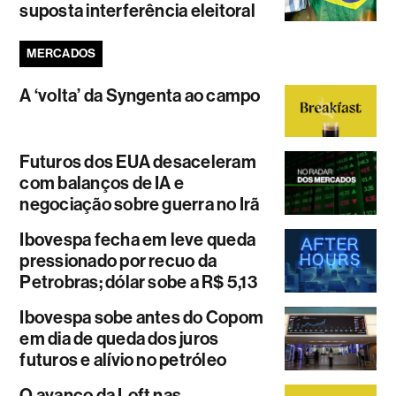
suposta interferência eleitoral
MERCADOS
A ‘volta’ da Syngenta ao campo
Futuros dos EUA desaceleram
com balanços de IA e
negociação sobre guerra no Irã
Ibovespa fecha em leve queda
pressionado por recuo da
Petrobras; dólar sobe a R$ 5,13
Ibovespa sobe antes do Copom
em dia de queda dos juros
futuros e alívio no petróleo
O avanço da Loft nas