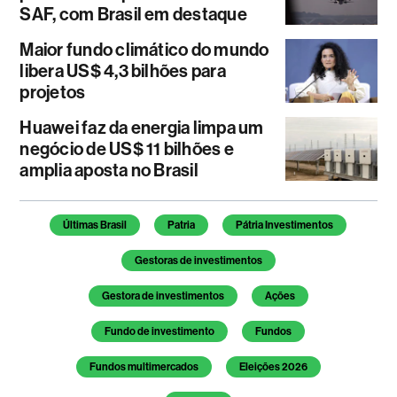
SAF, com Brasil em destaque
Maior fundo climático do mundo
libera US$ 4,3 bilhões para
projetos
Huawei faz da energia limpa um
negócio de US$ 11 bilhões e
amplia aposta no Brasil
Temas deste artigo
Últimas Brasil
Patria
Pátria Investimentos
Gestoras de investimentos
Gestora de investimentos
Ações
Fundo de investimento
Fundos
Fundos multimercados
Eleições 2026