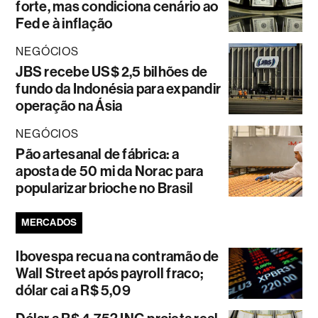
forte, mas condiciona cenário ao
Fed e à inflação
NEGÓCIOS
JBS recebe US$ 2,5 bilhões de
fundo da Indonésia para expandir
operação na Ásia
NEGÓCIOS
Pão artesanal de fábrica: a
aposta de 50 mi da Norac para
popularizar brioche no Brasil
MERCADOS
Ibovespa recua na contramão de
Wall Street após payroll fraco;
dólar cai a R$ 5,09