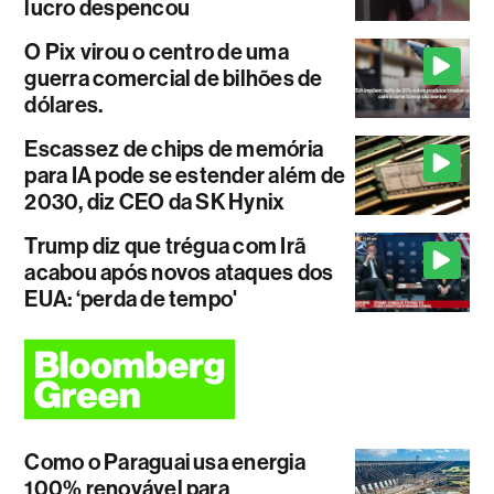
lucro despencou
O Pix virou o centro de uma
guerra comercial de bilhões de
dólares.
Escassez de chips de memória
para IA pode se estender além de
2030, diz CEO da SK Hynix
Trump diz que trégua com Irã
acabou após novos ataques dos
EUA: ‘perda de tempo'
Como o Paraguai usa energia
100% renovável para