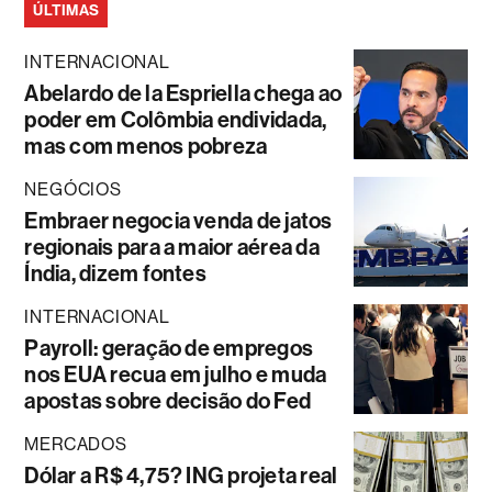
ÚLTIMAS
INTERNACIONAL
Abelardo de la Espriella chega ao
poder em Colômbia endividada,
mas com menos pobreza
NEGÓCIOS
Embraer negocia venda de jatos
regionais para a maior aérea da
Índia, dizem fontes
INTERNACIONAL
Payroll: geração de empregos
nos EUA recua em julho e muda
apostas sobre decisão do Fed
MERCADOS
Dólar a R$ 4,75? ING projeta real