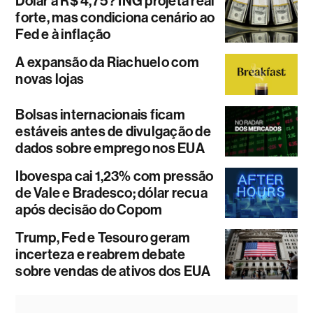
Dólar a R$ 4,75? ING projeta real
forte, mas condiciona cenário ao
Fed e à inflação
A expansão da Riachuelo com
novas lojas
Bolsas internacionais ficam
estáveis antes de divulgação de
dados sobre emprego nos EUA
Ibovespa cai 1,23% com pressão
de Vale e Bradesco; dólar recua
após decisão do Copom
Trump, Fed e Tesouro geram
incerteza e reabrem debate
sobre vendas de ativos dos EUA