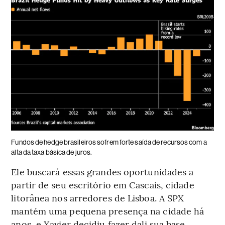
Fundos de hedge brasileiros sofrem forte saída de recursos com a
alta da taxa básica de juros.
Ele buscará essas grandes oportunidades a
partir de seu escritório em Cascais, cidade
litorânea nos arredores de Lisboa. A SPX
mantém uma pequena presença na cidade há
anos, e Xavier decidiu fazer dali sua base