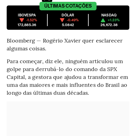
ÚLTIMAS
COTAÇÕES
IBOVESPA
DÓLAR
NASDAQ
-1.52%
-0.49%
+1.23%
172,885.36
5.0842
26,672.38
Bloomberg — Rogério Xavier quer esclarecer
algumas coisas.
Para começar, diz ele, ninguém articulou um
golpe para derrubá-lo do comando da SPX
Capital, a gestora que ajudou a transformar em
uma das maiores e mais influentes do Brasil ao
longo das últimas duas décadas.