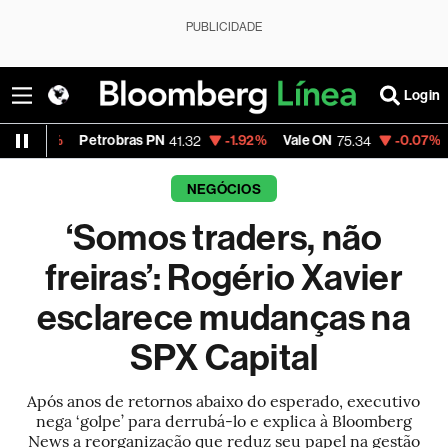
PUBLICIDADE
Login
trobras PN
-1.92%
Vale ON
-0.07%
Itaú PN
41.32
75.34
41.13
NEGÓCIOS
‘Somos traders, não
freiras’: Rogério Xavier
esclarece mudanças na
SPX Capital
Após anos de retornos abaixo do esperado, executivo
nega ‘golpe’ para derrubá-lo e explica à Bloomberg
News a reorganização que reduz seu papel na gestão