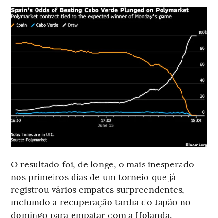
O resultado foi, de longe, o mais inesperado
nos primeiros dias de um torneio que já
registrou vários empates surpreendentes,
incluindo a recuperação tardia do Japão no
domingo para empatar com a Holanda.