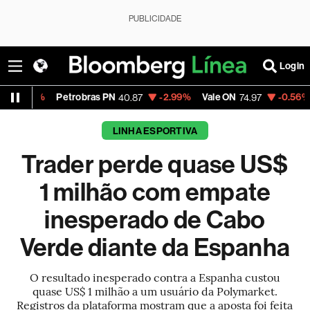
PUBLICIDADE
Login
Petrobras PN
-2.99%
Vale ON
-0.56%
Itaú PN
40.87
74.97
LINHA ESPORTIVA
Trader perde quase US$
1 milhão com empate
inesperado de Cabo
Verde diante da Espanha
O resultado inesperado contra a Espanha custou
quase US$ 1 milhão a um usuário da Polymarket.
Registros da plataforma mostram que a aposta foi feita