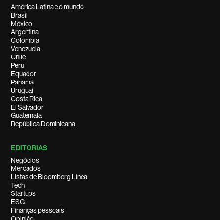
América Latina e o mundo
Brasil
México
Argentina
Colombia
Venezuela
Chile
Peru
Equador
Panamá
Uruguai
Costa Rica
El Salvador
Guatemala
República Dominicana
EDITORIAS
Negócios
Mercados
Listas de Bloomberg Línea
Tech
Startups
ESG
Finanças pessoais
Opinião