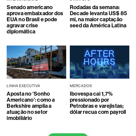
Senado americano
Rodadas da semana:
aprova embaixador dos
Decade levanta US$ 85
EUA no Brasil e pode
mi, na maior captação
agravar crise
seed da América Latina
diplomática
LINHA EXECUTIVA
MERCADOS
Aposta no ‘Sonho
Ibovespa cai 1,7%
Americano’: como a
pressionado por
Berkshire amplia a
Petrobras e varejistas;
atuação no setor
dólar recua com payroll
imobiliário