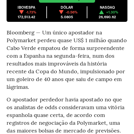
IBOVESPA
DÓLAR
NASDAQ
-1.73%
-0.56%
+1.30%
172,513.42
5.0805
26,690.62
Bloomberg — Um único apostador na
Polymarket perdeu quase US$ 1 milhão quando
Cabo Verde empatou de forma surpreendente
com a Espanha na segunda-feira, num dos
resultados mais improváveis da história
recente da Copa do Mundo, impulsionado por
um goleiro de 40 anos que saiu de campo em
lágrimas.
O apostador perdedor havia apostado no que
os analistas de odds consideravam uma vitória
espanhola quase certa, de acordo com
registros de negociação da Polymarket, uma
das maiores bolsas de mercado de previsões.