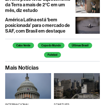
da Terra a mais de 2°C em um
mês, diz estudo
América Latina está ‘bem
posicionada' para o mercado de
SAF, com Brasil em destaque
Temas deste artigo
Cabo Verde
Copa do Mundo
Últimas Brasil
Futebol
Mais Notícias
INTERNACIONAL
STARTUPS