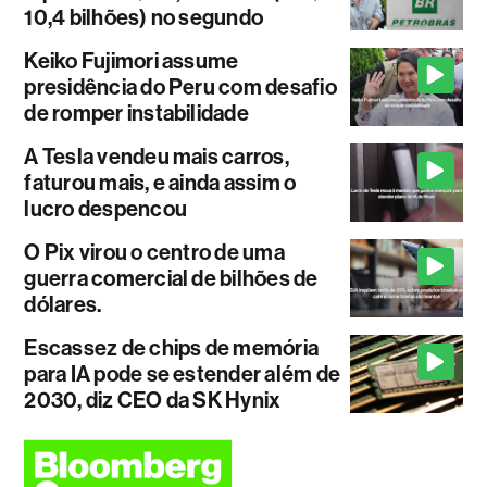
10,4 bilhões) no segundo
Keiko Fujimori assume
presidência do Peru com desafio
de romper instabilidade
A Tesla vendeu mais carros,
faturou mais, e ainda assim o
lucro despencou
O Pix virou o centro de uma
guerra comercial de bilhões de
dólares.
Escassez de chips de memória
para IA pode se estender além de
2030, diz CEO da SK Hynix