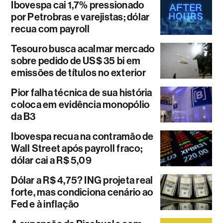
Ibovespa cai 1,7% pressionado
por Petrobras e varejistas; dólar
recua com payroll
Tesouro busca acalmar mercado
sobre pedido de US$ 35 bi em
emissões de títulos no exterior
Pior falha técnica de sua história
coloca em evidência monopólio
da B3
Ibovespa recua na contramão de
Wall Street após payroll fraco;
dólar cai a R$ 5,09
Dólar a R$ 4,75? ING projeta real
forte, mas condiciona cenário ao
Fed e à inflação