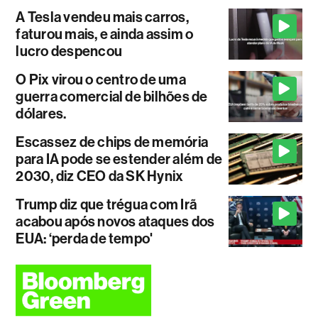
A Tesla vendeu mais carros,
faturou mais, e ainda assim o
lucro despencou
O Pix virou o centro de uma
guerra comercial de bilhões de
dólares.
Escassez de chips de memória
para IA pode se estender além de
2030, diz CEO da SK Hynix
Trump diz que trégua com Irã
acabou após novos ataques dos
EUA: ‘perda de tempo'