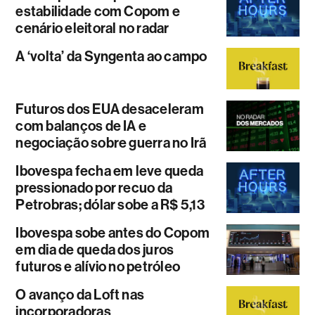
estabilidade com Copom e
cenário eleitoral no radar
A ‘volta’ da Syngenta ao campo
Futuros dos EUA desaceleram
com balanços de IA e
negociação sobre guerra no Irã
Ibovespa fecha em leve queda
pressionado por recuo da
Petrobras; dólar sobe a R$ 5,13
Ibovespa sobe antes do Copom
em dia de queda dos juros
futuros e alívio no petróleo
O avanço da Loft nas
incorporadoras