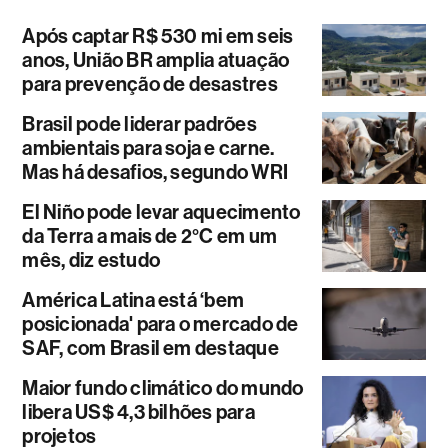
Após captar R$ 530 mi em seis
anos, União BR amplia atuação
para prevenção de desastres
Brasil pode liderar padrões
ambientais para soja e carne.
Mas há desafios, segundo WRI
El Niño pode levar aquecimento
da Terra a mais de 2°C em um
mês, diz estudo
América Latina está ‘bem
posicionada' para o mercado de
SAF, com Brasil em destaque
Maior fundo climático do mundo
libera US$ 4,3 bilhões para
projetos