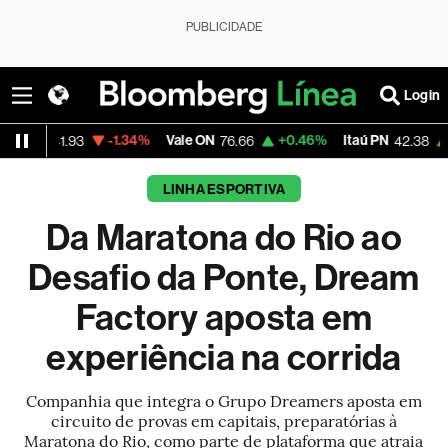
PUBLICIDADE
Login
-1.34%
Vale ON
+0.46%
Itaú PN
+0.67%
M
3
76.66
42.38
LINHA ESPORTIVA
Da Maratona do Rio ao
Desafio da Ponte, Dream
Factory aposta em
experiência na corrida
Companhia que integra o Grupo Dreamers aposta em
circuito de provas em capitais, preparatórias à
Maratona do Rio, como parte de plataforma que atraia