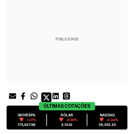
PUBLICIDADE
ÚLTIMAS
COTAÇÕES
IBOVESPA
DÓLAR
NASDAQ
-1.01%
-0.36%
-0.04%
175,937.98
5.1042
26,352.20