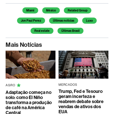
Temas deste artigo
Miami
México
Related Group
Jon Paul Perez
Últimas noticias
Luxo
Real estate
Últimas Brasil
Mais Notícias
MERCADOS
AGRO
Trump, Fed e Tesouro
Adaptação começa no
geram incerteza e
solo: como El Niño
reabrem debate sobre
transforma a produção
vendas de ativos dos
de café na América
EUA
Central