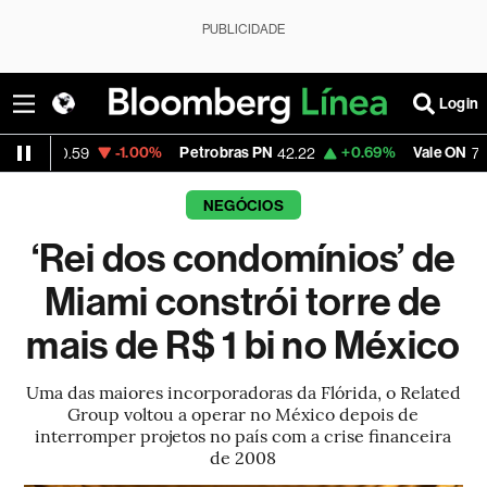
PUBLICIDADE
Login
-1.00%
Petrobras PN
+0.69%
Vale ON
-1.4
59
42.22
75.59
NEGÓCIOS
‘Rei dos condomínios’ de
Miami constrói torre de
mais de R$ 1 bi no México
Uma das maiores incorporadoras da Flórida, o Related
Group voltou a operar no México depois de
interromper projetos no país com a crise financeira
de 2008