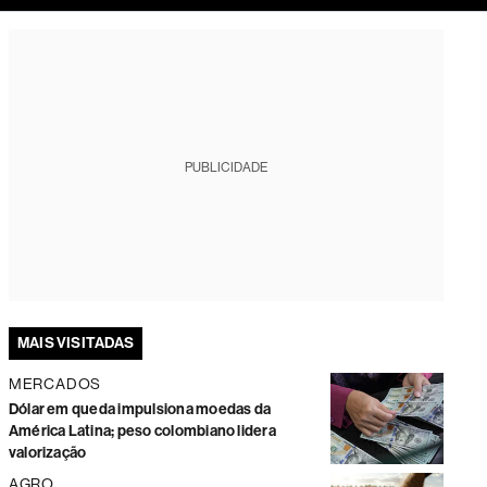
tura
PUBLICIDADE
MAIS VISITADAS
MERCADOS
Dólar em queda impulsiona moedas da
América Latina; peso colombiano lidera
valorização
AGRO