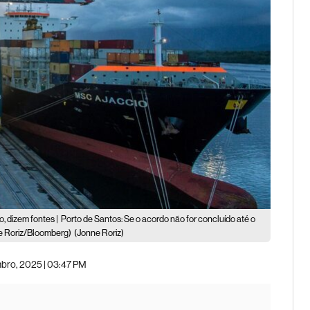
, dizem fontes |
Porto de Santos: Se o acordo não for concluído até o
nne Roriz/Bloomberg)
(Jonne Roriz)
bro, 2025 | 03:47 PM