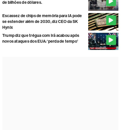
de bilhões de dólares.
Escassez de chips de memória para IA pode
se estender além de 2030, diz CEO da SK
Hynix
Trump diz que trégua com Irã acabou após
novos ataques dos EUA: ‘perda de tempo'