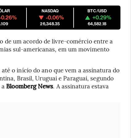
ÓLAR
NASDAQ
BTC/USD
-0.26%
-0.06%
+0.29%
.109
26,348.35
64,582.18
o de um acordo de livre-comércio entre a
mias sul-americanas, em um movimento
até o início do ano que vem a assinatura do
entina, Brasil, Uruguai e Paraguai, segundo
m a
Bloomberg News
. A assinatura estava