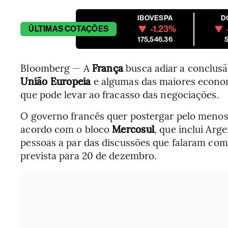
IBOVESPA
D
-1.23%
ÚLTIMAS
COTAÇÕES
175,546.36
5
Bloomberg — A
França
busca adiar a conclusã
União Europeia
e algumas das maiores econo
que pode levar ao fracasso das negociações.
O governo francês quer postergar pelo menos 
acordo com o bloco
Mercosul
, que inclui Arg
pessoas a par das discussões que falaram co
prevista para 20 de dezembro.