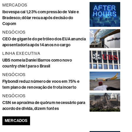
MERCADOS
Ibovespa cai 1,23% com pressão de Vale e
Bradesco; dólar recua após decisão do
Copom
NEGÓCIOS
CEO de gigante do petróleo dos EUA anuncia
aposentadoria após 14 anos no cargo
LINHA EXECUTIVA
UBS nomeia Daniel Barros como novo
country chief para o Brasil
NEGÓCIOS
Flybondi reduz número de voos em 75% e
tem plano de renovação de frota incerto
NEGÓCIOS
CSN se aproxima de quórum necessário para
acordo de dívida, dizem fontes
MERCADOS