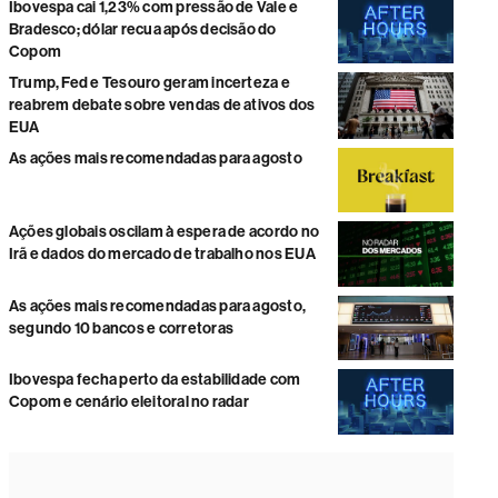
Ibovespa cai 1,23% com pressão de Vale e
Bradesco; dólar recua após decisão do
Copom
Trump, Fed e Tesouro geram incerteza e
reabrem debate sobre vendas de ativos dos
EUA
As ações mais recomendadas para agosto
Ações globais oscilam à espera de acordo no
Irã e dados do mercado de trabalho nos EUA
As ações mais recomendadas para agosto,
segundo 10 bancos e corretoras
Ibovespa fecha perto da estabilidade com
Copom e cenário eleitoral no radar