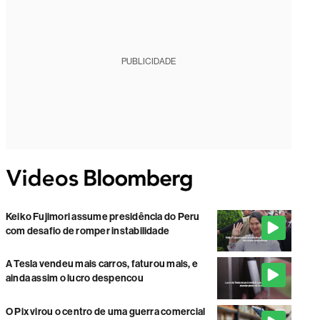
PUBLICIDADE
Keiko Fujimori assume presidência do Peru
com desafio de romper instabilidade
A Tesla vendeu mais carros, faturou mais, e
ainda assim o lucro despencou
O Pix virou o centro de uma guerra comercial