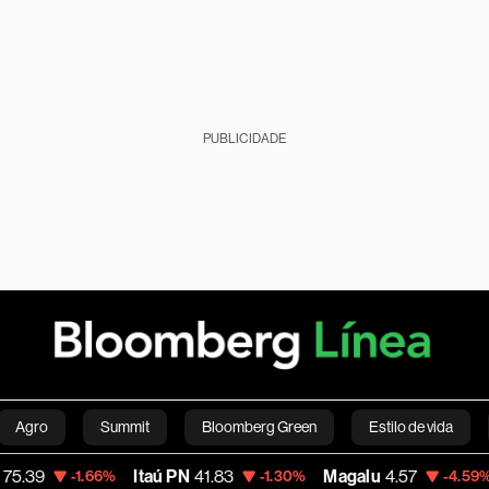
PUBLICIDADE
Agro
Summit
Bloomberg Green
Estilo de vida
Itaú PN
41.83
Magalu
4.57
Bitcoin
-1.66%
-1.30%
-4.59%
nanças pessoais
Viagens
Internacional
Brasil
S