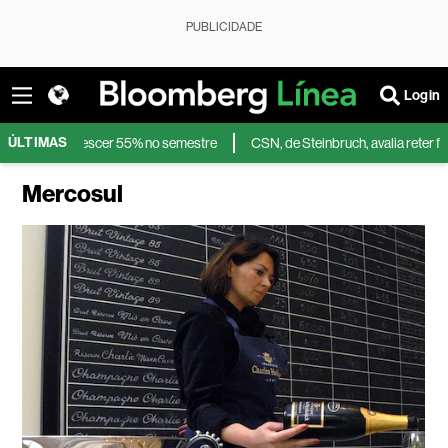
PUBLICIDADE
Login
ÚLTIMAS
escer 55% no semestre
CSN, de Steinbruch, avalia reter fatia minoritária 
Mercosul