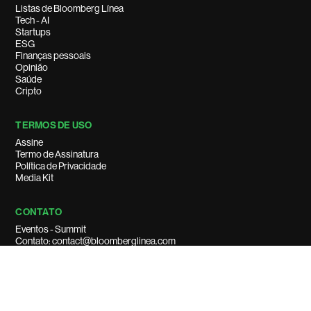
Listas de Bloomberg Línea
Tech - AI
Startups
ESG
Finanças pessoais
Opinião
Saúde
Cripto
TERMOS DE USO
Assine
Termo de Assinatura
Política de Privacidade
Media Kit
CONTATO
Eventos - Summit
Contato: contact@bloomberglinea.com
Suporte ao cliente: support@bloomberglinea.com
Anuncie conosco: ads_br@bloomberglinea.com