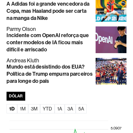
A Adidas foi a grande vencedora da
Copa, mas Haaland pode ser carta
na manga da Nike
Parmy Olson
Incidente com OpenAI reforça que
conter modelos de IA ficou mais
difícil e arriscado
Andreas Kluth
Mundo está desistindo dos EUA?
Política de Trump empurra parceiros
para longe do país
DÓLAR
1D
1M
3M
YTD
1A
3A
5A
5.0907