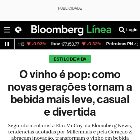
PUBLICIDADE
Login
-0.93%
Ibov
-0.32%
Petrobras PN
+0.67
177,153.77
42.21
ESTILO DE VIDA
O vinho é pop: como
novas gerações tornam a
bebida mais leve, casual
e divertida
Segundo a colunista Elin McCoy, da Bloomberg News,
tendências adotadas por Millennials e pela Geração Z
abraçam inovação, transformam o vinho em bebida