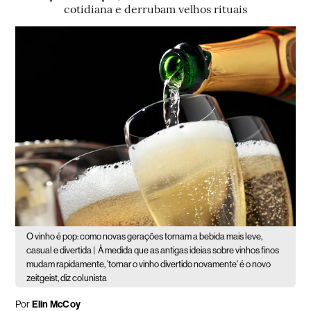
cotidiana e derrubam velhos rituais
O vinho é pop: como novas gerações tornam a bebida mais leve,
casual e divertida |
À medida que as antigas ideias sobre vinhos finos
mudam rapidamente, 'tornar o vinho divertido novamente' é o novo
zeitgeist, diz colunista
Por
Elin McCoy