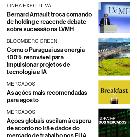
LINHA EXECUTIVA
Bernard Arnault troca comando
de holding e reacende debate
sobre sucessão na LVMH
BLOOMBERG GREEN
Como o Paraguai usa energia
100% renovável para
impulsionar projetos de
tecnologia e IA
MERCADOS
As ações mais recomendadas
para agosto
MERCADOS
Ações globais oscilam à espera
de acordo no Irã e dados do
mercado de trabalho nos EUA