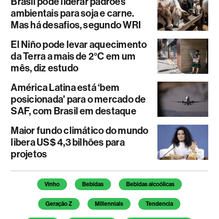
Brasil pode liderar padrões
ambientais para soja e carne.
Mas há desafios, segundo WRI
El Niño pode levar aquecimento
da Terra a mais de 2°C em um
mês, diz estudo
América Latina está ‘bem
posicionada' para o mercado de
SAF, com Brasil em destaque
Maior fundo climático do mundo
libera US$ 4,3 bilhões para
projetos
Temas deste artigo
Vinho
Bebidas
Bebidas alcoólicas
Geração Z
Millennials
Tendencia