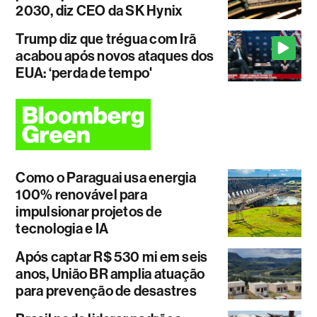
2030, diz CEO da SK Hynix
Trump diz que trégua com Irã
acabou após novos ataques dos
EUA: ‘perda de tempo'
Como o Paraguai usa energia
100% renovável para
impulsionar projetos de
tecnologia e IA
Após captar R$ 530 mi em seis
anos, União BR amplia atuação
para prevenção de desastres