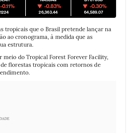
-0.11%
-0.83%
-0.30%
.1224
26,363.44
64,589.07
 tropicais que o Brasil pretende lançar na
ão ao cronograma, à medida que as
ua estrutura.
r meio do Tropical Forest Forever Facility,
de florestas tropicais com retornos de
 rendimento.
IDADE