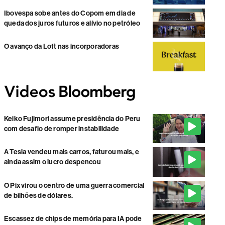
Ibovespa sobe antes do Copom em dia de
queda dos juros futuros e alívio no petróleo
O avanço da Loft nas incorporadoras
Keiko Fujimori assume presidência do Peru
com desafio de romper instabilidade
A Tesla vendeu mais carros, faturou mais, e
ainda assim o lucro despencou
O Pix virou o centro de uma guerra comercial
de bilhões de dólares.
Escassez de chips de memória para IA pode