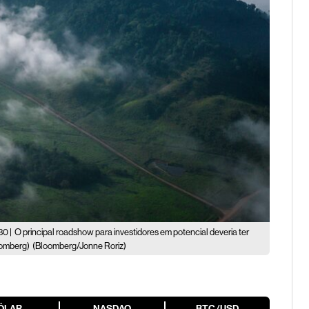
30 |
O principal roadshow para investidores em potencial deveria ter
oomberg)
(Bloomberg/Jonne Roriz)
ÓLAR
NASDAQ
BTC/USD