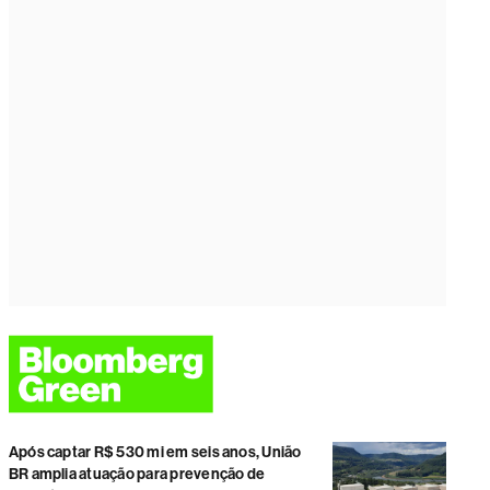
Após captar R$ 530 mi em seis anos, União
BR amplia atuação para prevenção de