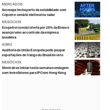
MERCADOS
Ibovespa fecha perto da estabilidade com
Copom e cenário eleitoral no radar
NEGÓCIOS
Ecopetrol conclui oferta por 25% da Brava e
avança rumo ao controle da empresa
brasileira
AGRO
Auditoria da União Europeia pode poupar
exportações de frango do Brasil de veto
NEGÓCIOS
Shein deve iniciar nesta semana sondagem
com investidores para IPO em Hong Kong