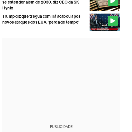
se estender além de 2030, diz CEO da SK
Hynix
Trump diz que trégua com Irã acabou após
novos ataques dos EUA: ‘perda de tempo'
PUBLICIDADE