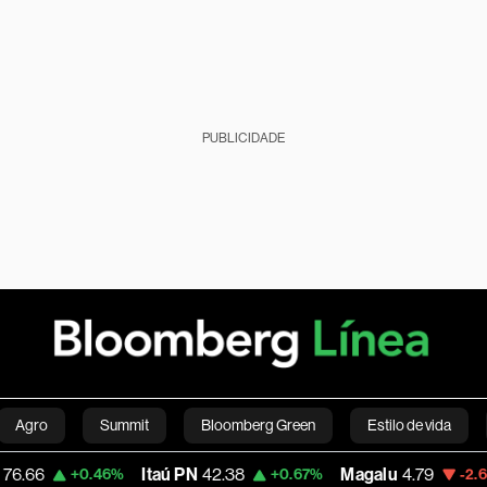
PUBLICIDADE
Agro
Summit
Bloomberg Green
Estilo de vida
Itaú PN
42.38
Magalu
4.79
Bitc
+0.46%
+0.67%
-2.64%
nanças pessoais
Viagens
Internacional
Brasil
S