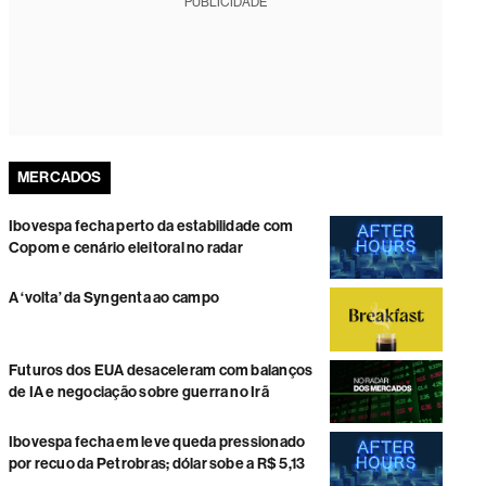
PUBLICIDADE
MERCADOS
Ibovespa fecha perto da estabilidade com
Copom e cenário eleitoral no radar
A ‘volta’ da Syngenta ao campo
Futuros dos EUA desaceleram com balanços
de IA e negociação sobre guerra no Irã
Ibovespa fecha em leve queda pressionado
por recuo da Petrobras; dólar sobe a R$ 5,13