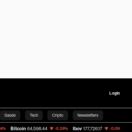
Login
Saúde
Tech
Cripto
Newsletters
oin
64,598.44
Ibov
177,726.17
Petrobras 
-0.29%
-0.09%
tartups
Linha Executiva
Opinião
Vídeos