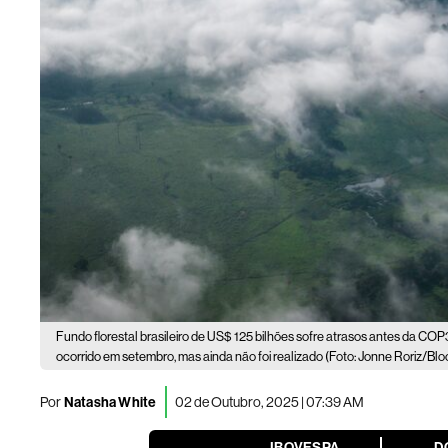
Fundo florestal brasileiro de US$ 125 bilhões sofre atrasos antes da COP
ocorrido em setembro, mas ainda não foi realizado (Foto: Jonne Roriz/Bl
Por
Natasha White
02 de Outubro, 2025 | 07:39 AM
IBOVESPA
D