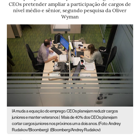
CEOs pretender ampliar a participação de cargos de
nível médio e sênior, segundo pesquisa da Oliver
Wyman
IA muda a equação do emprego: CEOs planejam reduzir cargos
juniores e manter veteranos |
Mais de 40% dos CEOs planejam
cortar cargos juniores nos próximos um a dois anos. (Foto: Andrey
Rudakov/Bloomberg)
(Bloomberg/Andrey Rudakov)