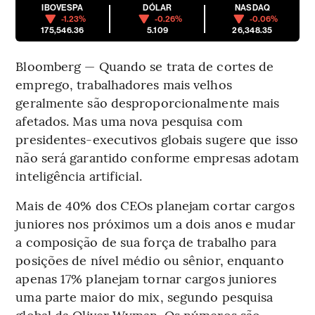
IBOVESPA
DÓLAR
NASDAQ
-1.23%
-0.26%
-0.06%
175,546.36
5.109
26,348.35
Bloomberg — Quando se trata de cortes de
emprego, trabalhadores mais velhos
geralmente são desproporcionalmente mais
afetados. Mas uma nova pesquisa com
presidentes-executivos globais sugere que isso
não será garantido conforme empresas adotam
inteligência artificial.
Mais de 40% dos CEOs planejam cortar cargos
juniores nos próximos um a dois anos e mudar
a composição de sua força de trabalho para
posições de nível médio ou sênior, enquanto
apenas 17% planejam tornar cargos juniores
uma parte maior do mix, segundo pesquisa
global da Oliver Wyman. Os números são