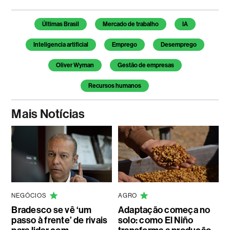
Temas deste artigo
Últimas Brasil
Mercado de trabalho
IA
Inteligencia artificial
Emprego
Desemprego
Oliver Wyman
Gestão de empresas
Recursos humanos
Mais Notícias
NEGÓCIOS
AGRO
Bradesco se vê ‘um
Adaptação começa no
passo à frente’ de rivais
solo: como El Niño