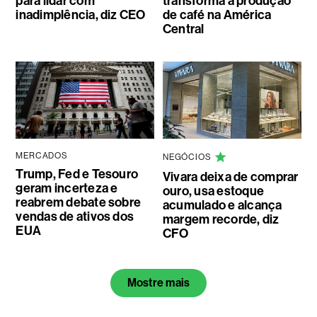
para lidar com
transforma a produção
inadimplência, diz CEO
de café na América
Central
MERCADOS
NEGÓCIOS
Trump, Fed e Tesouro
Vivara deixa de comprar
geram incerteza e
ouro, usa estoque
reabrem debate sobre
acumulado e alcança
vendas de ativos dos
margem recorde, diz
EUA
CFO
Mostre mais