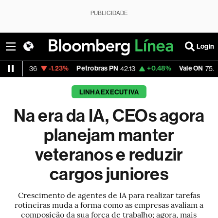
PUBLICIDADE
Login
-1.23%
Petrobras PN
+0.48%
Vale ON
-1.66%
6
42.13
75.39
LINHA EXECUTIVA
Na era da IA, CEOs agora
planejam manter
veteranos e reduzir
cargos juniores
Crescimento de agentes de IA para realizar tarefas
rotineiras muda a forma como as empresas avaliam a
composição da sua força de trabalho; agora, mais