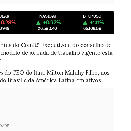
ÓLAR
NASDAQ
BTC/USD
-0.28%
+0.92%
+1.11%
.0949
26,590.40
65,108.59
antes do Comitê Executivo e do conselho de
modelo de jornada de trabalho vigente está
s.
es
do CEO do Itaú, Milton Maluhy Filho, aos
o Brasil e da América Latina em ativos.
IDADE