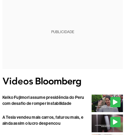
PUBLICIDADE
Keiko Fujimori assume presidência do Peru
com desafio de romper instabilidade
A Tesla vendeu mais carros, faturou mais, e
ainda assim o lucro despencou