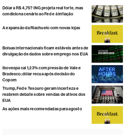
Dólar a R$ 4,75? ING projeta real forte, mas
condiciona cenário ao Fed e à inflação
A expansão da Riachuelo com novas lojas
Bolsas internacionais ficam estáveis antes de
divulgação de dados sobre emprego nos EUA
Ibovespa cai 1,23% com pressão de Vale e
Bradesco; dólar recua após decisão do
Copom
Trump, Fed e Tesouro geram incerteza e
reabrem debate sobre vendas de ativos dos
EUA
As ações mais recomendadas para agosto