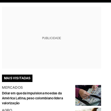
tura
PUBLICIDADE
MAIS VISITADAS
MERCADOS
Dólar em queda impulsiona moedas da
América Latina; peso colombiano lidera
valorização
AGRO