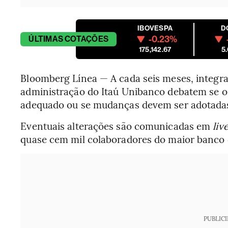
IBOVESPA
D
-0.23%
ÚLTIMAS
COTAÇÕES
175,142.67
5
Bloomberg Línea — A cada seis meses, integr
administração do Itaú Unibanco debatem se o 
adequado ou se mudanças devem ser adotada
Eventuais alterações são comunicadas em
liv
quase cem mil colaboradores do maior banco d
PUBLIC