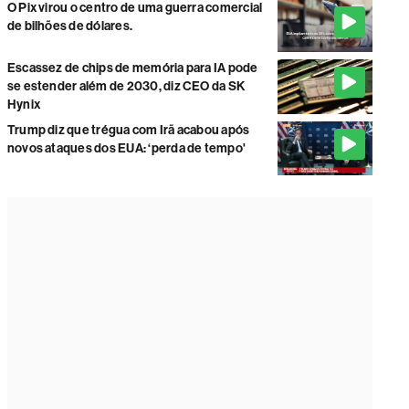
O Pix virou o centro de uma guerra comercial
de bilhões de dólares.
Escassez de chips de memória para IA pode
se estender além de 2030, diz CEO da SK
Hynix
Trump diz que trégua com Irã acabou após
novos ataques dos EUA: ‘perda de tempo'