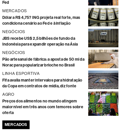
Fed
MERCADOS
Dólar a R$ 4,75? ING projeta real forte, mas
condiciona cenário ao Fed e à inflação
NEGÓCIOS
JBS recebe US$ 2,5 bilhões de fundo da
Indonésia para expandir operação na Ásia
NEGÓCIOS
Pão artesanal de fábrica: a aposta de 50 mi da
Norac para popularizar brioche no Brasil
LINHA ESPORTIVA
Fifa avalia manter intervalos para hidratação
da Copa em contratos de mídia, diz fonte
AGRO
Preços dos alimentos no mundo atingem
maior nível em três anos com temores sobre
oferta
MERCADOS