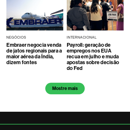
NEGÓCIOS
INTERNACIONAL
Embraer negocia venda
Payroll: geração de
de jatos regionais para a
empregos nos EUA
maior aérea da Índia,
recua em julho e muda
dizem fontes
apostas sobre decisão
do Fed
Mostre mais