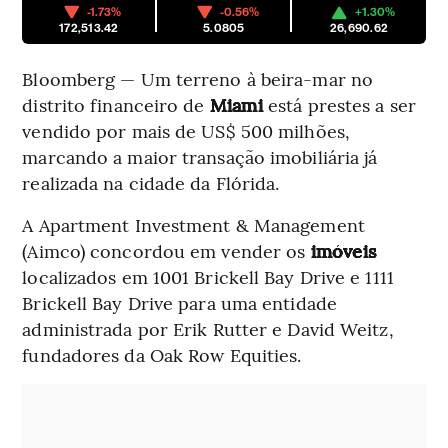
-1.73%
-0.56%
+1.30%
172,513.42
5.0805
26,690.62
Bloomberg — Um terreno à beira-mar no
distrito financeiro de
Miami
está prestes a ser
vendido por mais de US$ 500 milhões,
marcando a maior transação imobiliária já
realizada na cidade da Flórida.
A Apartment Investment & Management
(Aimco) concordou em vender os
imóveis
localizados em 1001 Brickell Bay Drive e 1111
Brickell Bay Drive para uma entidade
administrada por Erik Rutter e David Weitz,
fundadores da Oak Row Equities.