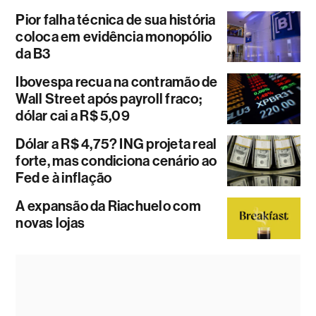
Pior falha técnica de sua história
coloca em evidência monopólio
da B3
Ibovespa recua na contramão de
Wall Street após payroll fraco;
dólar cai a R$ 5,09
Dólar a R$ 4,75? ING projeta real
forte, mas condiciona cenário ao
Fed e à inflação
A expansão da Riachuelo com
novas lojas