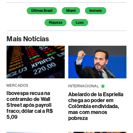
Temas deste artigo
Últimas Brasil
Miami
Imóveis
Riqueza
Luxo
Mais Notícias
MERCADOS
INTERNACIONAL
Ibovespa recua na
Abelardo de la Espriella
contramão de Wall
chega ao poder em
Street após payroll
Colômbia endividada,
fraco; dólar cai a R$
mas com menos
5,09
pobreza