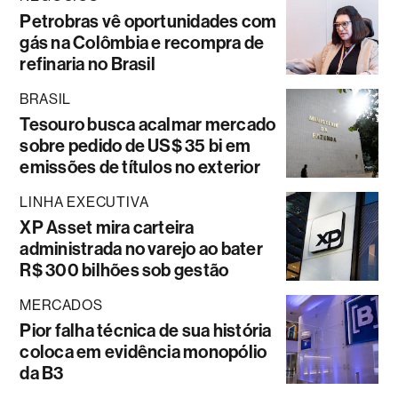
Petrobras vê oportunidades com
gás na Colômbia e recompra de
refinaria no Brasil
BRASIL
Tesouro busca acalmar mercado
sobre pedido de US$ 35 bi em
emissões de títulos no exterior
LINHA EXECUTIVA
XP Asset mira carteira
administrada no varejo ao bater
R$ 300 bilhões sob gestão
MERCADOS
Pior falha técnica de sua história
coloca em evidência monopólio
da B3