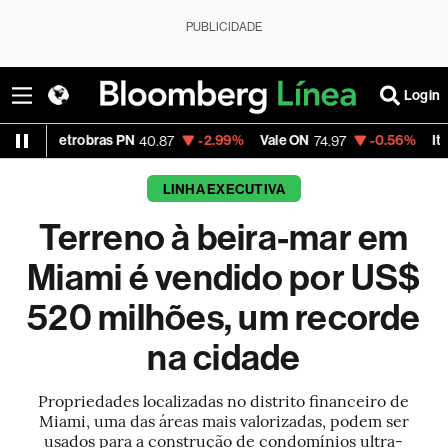
PUBLICIDADE
Login
trobras PN
-2.99%
Vale ON
-0.56%
Itaú PN
40.87
74.97
40.75
LINHA EXECUTIVA
Terreno à beira-mar em
Miami é vendido por US$
520 milhões, um recorde
na cidade
Propriedades localizadas no distrito financeiro de
Miami, uma das áreas mais valorizadas, podem ser
usados para a construção de condomínios ultra-