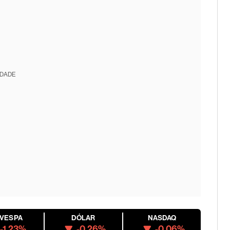
IDADE
OVESPA
DÓLAR
NASDAQ
-1.23%
-0.26%
-0.06%