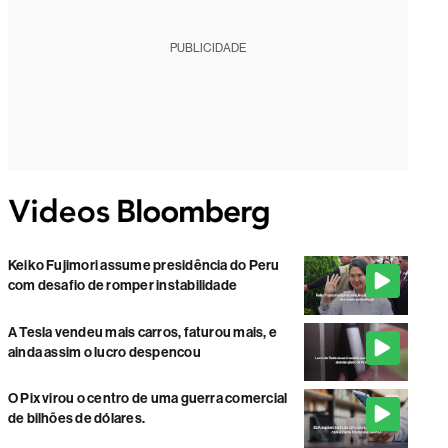
PUBLICIDADE
Keiko Fujimori assume presidência do Peru
com desafio de romper instabilidade
A Tesla vendeu mais carros, faturou mais, e
ainda assim o lucro despencou
O Pix virou o centro de uma guerra comercial
de bilhões de dólares.