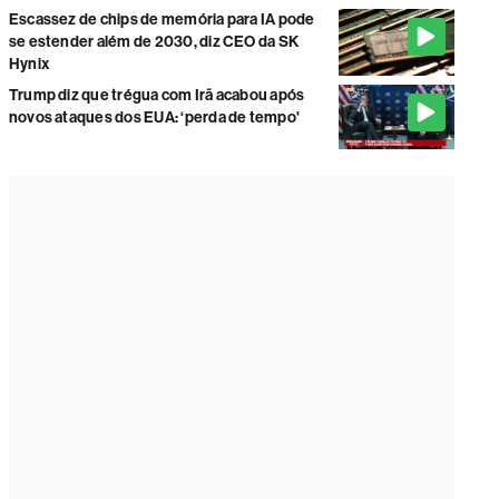
Escassez de chips de memória para IA pode
se estender além de 2030, diz CEO da SK
Hynix
Trump diz que trégua com Irã acabou após
novos ataques dos EUA: ‘perda de tempo'