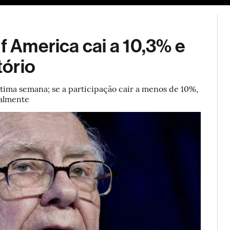
ESG
Soluções de publicidade
Bloomberg Línea
Assina
of America cai a 10,3% e
tório
tima semana; se a participação cair a menos de 10%,
ralmente