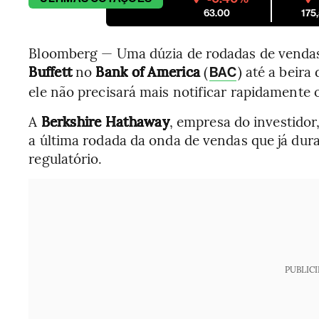
63.00
175
Bloomberg — Uma dúzia de rodadas de vendas 
Buffett
no
Bank of America
(
) até a beira
BAC
ele não precisará mais notificar rapidamente 
A
Berkshire Hathaway
, empresa do investido
a última rodada da onda de vendas que já du
regulatório.
PUBLIC