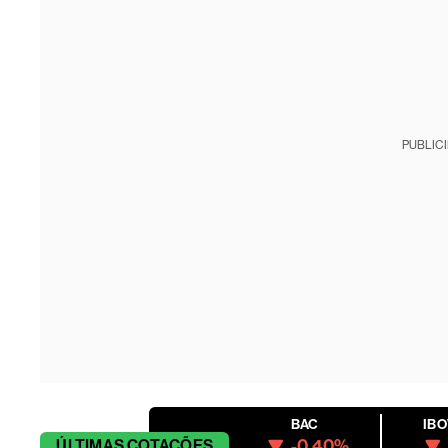
PUBLIC
BAC
IB
-0.40%
ÚLTIMAS
COTAÇÕES