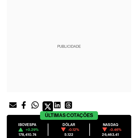
PUBLICIDADE
ÚLTIMAS
COTAÇÕES
IBOVESPA
DÓLAR
NASDAQ
+0.29%
-0.12%
-0.46%
178,410.74
5.122
26,463.41