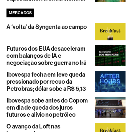
MERCADOS
A ‘volta’ da Syngenta ao campo
Futuros dos EUA desaceleram
com balanços de IA e
negociação sobre guerra no Irã
Ibovespa fecha em leve queda
pressionado por recuo da
Petrobras; dólar sobe a R$ 5,13
Ibovespa sobe antes do Copom
em dia de queda dos juros
futuros e alívio no petróleo
O avanço da Loft nas