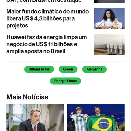
Maior fundo climático do mundo
libera US$ 4,3 bilhões para
projetos
Huawei faz da energia limpa um
negócio de US$ 11 bilhões e
amplia aposta no Brasil
Temas deste artigo
Últimas Brasil
Green
Alemanha
Energia Limpa
Mais Notícias