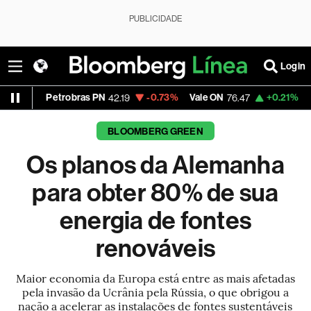
PUBLICIDADE
Login
trobras PN
-0.73%
Vale ON
+0.21%
Itaú PN
42.19
76.47
42.92
BLOOMBERG GREEN
Os planos da Alemanha
para obter 80% de sua
energia de fontes
renováveis
Maior economia da Europa está entre as mais afetadas
pela invasão da Ucrânia pela Rússia, o que obrigou a
nação a acelerar as instalações de fontes sustentáveis