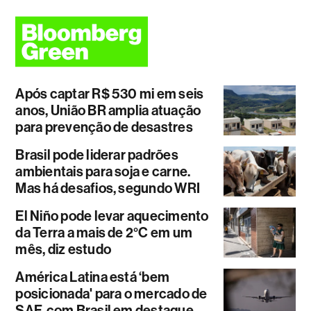
Após captar R$ 530 mi em seis
anos, União BR amplia atuação
para prevenção de desastres
Brasil pode liderar padrões
ambientais para soja e carne.
Mas há desafios, segundo WRI
El Niño pode levar aquecimento
da Terra a mais de 2°C em um
mês, diz estudo
América Latina está ‘bem
posicionada' para o mercado de
SAF, com Brasil em destaque