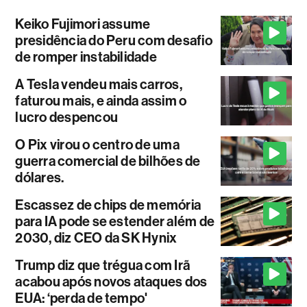
Keiko Fujimori assume
presidência do Peru com desafio
de romper instabilidade
A Tesla vendeu mais carros,
faturou mais, e ainda assim o
lucro despencou
O Pix virou o centro de uma
guerra comercial de bilhões de
dólares.
Escassez de chips de memória
para IA pode se estender além de
2030, diz CEO da SK Hynix
Trump diz que trégua com Irã
acabou após novos ataques dos
EUA: ‘perda de tempo'