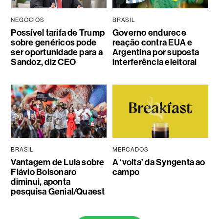
NEGÓCIOS
BRASIL
Possível tarifa de Trump
Governo endurece
sobre genéricos pode
reação contra EUA e
ser oportunidade para a
Argentina por suposta
Sandoz, diz CEO
interferência eleitoral
BRASIL
MERCADOS
Vantagem de Lula sobre
A ‘volta’ da Syngenta ao
Flávio Bolsonaro
campo
diminui, aponta
pesquisa Genial/Quaest