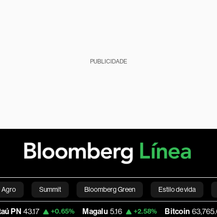
PUBLICIDADE
Agro
Summit
Bloomberg Green
Estilo de vida
17
Magalu
5.16
Bitcoin
63,765.61
+0.65%
+2.58%
+0.0
nanças pessoais
Viagens
Internacional
Brasil
S