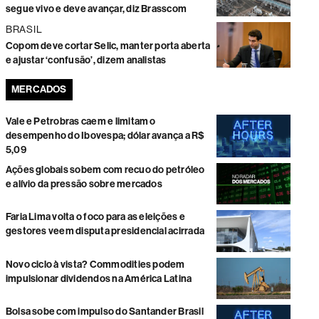
segue vivo e deve avançar, diz Brasscom
BRASIL
Copom deve cortar Selic, manter porta aberta
e ajustar ‘confusão’, dizem analistas
MERCADOS
Vale e Petrobras caem e limitam o
desempenho do Ibovespa; dólar avança a R$
5,09
Ações globais sobem com recuo do petróleo
e alívio da pressão sobre mercados
Faria Lima volta o foco para as eleições e
gestores veem disputa presidencial acirrada
Novo ciclo à vista? Commodities podem
impulsionar dividendos na América Latina
Bolsa sobe com impulso do Santander Brasil