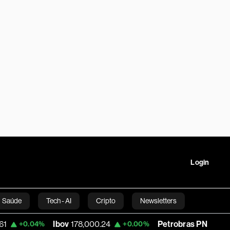
Login
Saúde
Tech - AI
Cripto
Newsletters
Ibov
178,000.24
Petrobras PN
43.05
4%
+0.00%
-0.85%
tartups
Linha Executiva
Opinião
Vídeos