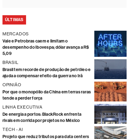
ÚLTIMAS
MERCADOS
Vale e Petrobras caem e limitam o
desempenho do Ibovespa; dólar avança a R$
5,09
BRASIL
Brasil tem recorde de produção de petróleo e
ajuda a compensar efeito da guerra no Irã
OPINIÃO
Por que o monopólio da China em terras raras
tende a perder força
LINHA EXECUTIVA
De energia a portos: BlackRock enfrenta
rivais em corrida por projetos no México
TECH - AI
Projeto que reduz tributos para data centers