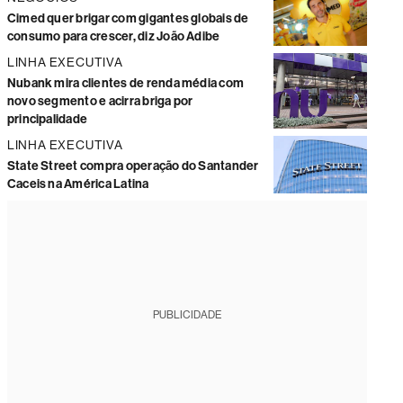
Cimed quer brigar com gigantes globais de
consumo para crescer, diz João Adibe
LINHA EXECUTIVA
Nubank mira clientes de renda média com
novo segmento e acirra briga por
principalidade
LINHA EXECUTIVA
State Street compra operação do Santander
Caceis na América Latina
PUBLICIDADE