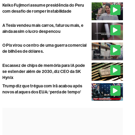
Keiko Fujimori assume presidência do Peru
com desafio de romper instabilidade
A Tesla vendeu mais carros, faturou mais, e
ainda assim o lucro despencou
O Pix virou o centro de uma guerra comercial
de bilhões de dólares.
Escassez de chips de memória para IA pode
se estender além de 2030, diz CEO da SK
Hynix
Trump diz que trégua com Irã acabou após
novos ataques dos EUA: ‘perda de tempo'