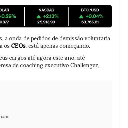
ÓLAR
NASDAQ
BTC/USD
+0.29%
+2.13%
+0.04%
.0877
25,913.90
63,765.61
, a onda de pedidos de demissão voluntária
ra os
CEOs
, está apenas começando.
eus cargos até agora este ano, até
resa de coaching executivo Challenger,
IDADE