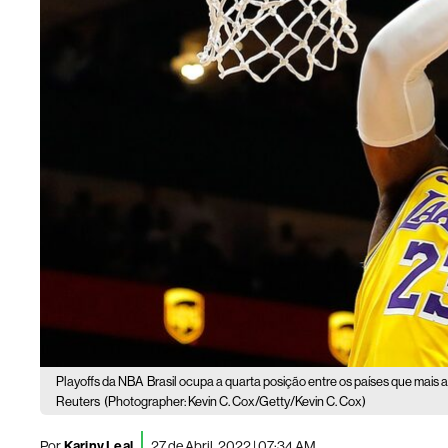
Playoffs da NBA
Brasil ocupa a quarta posição entre os países que mais 
Reuters
(Photographer: Kevin C. Cox/Getty/Kevin C. Cox)
Por
Kariny Leal
27 de Abril, 2022 | 07:34 AM