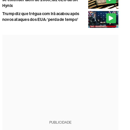
Hynix
Trump diz que trégua com Irã acabou após
novos ataques dos EUA: ‘perda de tempo'
PUBLICIDADE