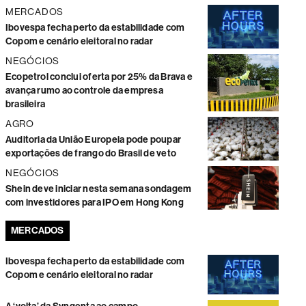
MERCADOS
Ibovespa fecha perto da estabilidade com
Copom e cenário eleitoral no radar
NEGÓCIOS
Ecopetrol conclui oferta por 25% da Brava e
avança rumo ao controle da empresa
brasileira
AGRO
Auditoria da União Europeia pode poupar
exportações de frango do Brasil de veto
NEGÓCIOS
Shein deve iniciar nesta semana sondagem
com investidores para IPO em Hong Kong
MERCADOS
Ibovespa fecha perto da estabilidade com
Copom e cenário eleitoral no radar