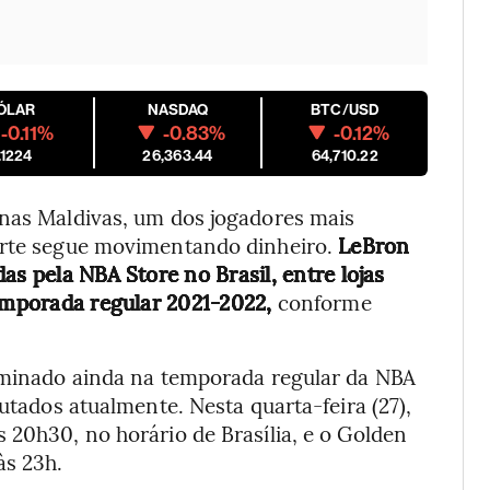
ÓLAR
NASDAQ
BTC/USD
-0.11%
-0.83%
-0.12%
.1224
26,363.44
64,710.22
 nas Maldivas, um dos jogadores mais
Norte segue movimentando dinheiro.
LeBron
as pela NBA Store no Brasil, entre lojas
temporada regular 2021-2022,
conforme
liminado ainda na temporada regular da NBA
putados atualmente. Nesta quarta-feira (27),
 20h30, no horário de Brasília, e o Golden
às 23h.