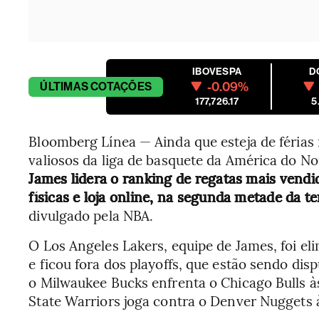
IBOVESPA
D
-0.09%
ÚLTIMAS
COTAÇÕES
177,726.17
5
Bloomberg Línea — Ainda que esteja de férias
valiosos da liga de basquete da América do 
James lidera o ranking de regatas mais vendid
físicas e loja online, na segunda metade da 
divulgado pela NBA.
O Los Angeles Lakers, equipe de James, foi e
e ficou fora dos playoffs, que estão sendo dis
o Milwaukee Bucks enfrenta o Chicago Bulls às
State Warriors joga contra o Denver Nuggets 