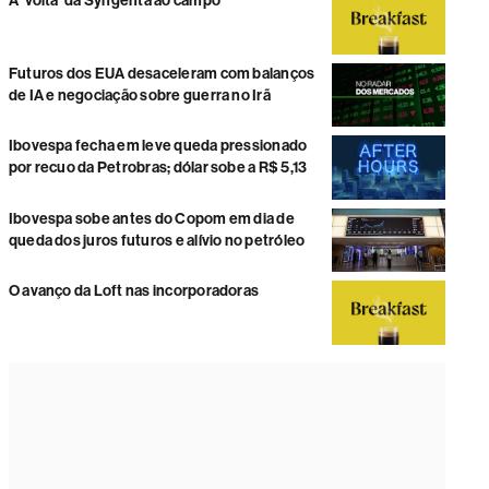
A ‘volta’ da Syngenta ao campo
Futuros dos EUA desaceleram com balanços
de IA e negociação sobre guerra no Irã
Ibovespa fecha em leve queda pressionado
por recuo da Petrobras; dólar sobe a R$ 5,13
Ibovespa sobe antes do Copom em dia de
queda dos juros futuros e alívio no petróleo
O avanço da Loft nas incorporadoras