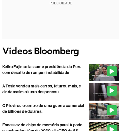
PUBLICIDADE
Keiko Fujimori assume presidência do Peru
com desafio de romper instabilidade
A Tesla vendeu mais carros, faturou mais, e
ainda assim o lucro despencou
O Pix virou o centro de uma guerra comercial
de bilhões de dólares.
Escassez de chips de memória para IA pode
se estender além de 2030, diz CEO da SK