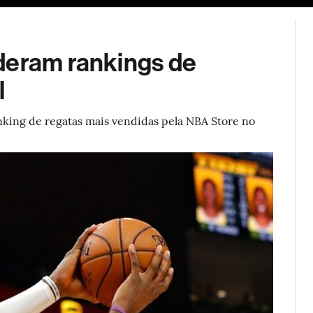
ESG
Soluções de publicidade
Bloomberg Línea
Assina
deram rankings de
l
anking de regatas mais vendidas pela NBA Store no