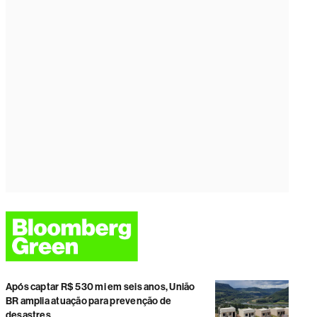
Após captar R$ 530 mi em seis anos, União
BR amplia atuação para prevenção de
desastres