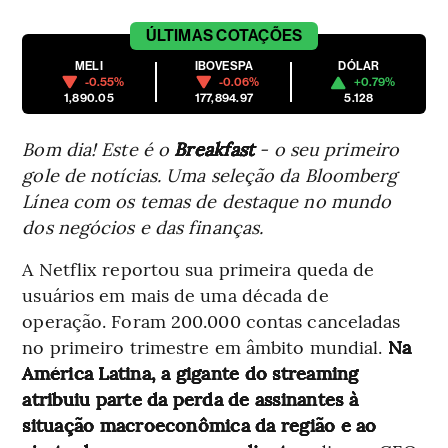
ÚLTIMAS
COTAÇÕES
MELI
IBOVESPA
DÓLAR
-0.55%
-0.06%
+0.79%
1,890.05
177,894.97
5.128
Bom dia! Este é o
Breakfast
- o seu primeiro
gole de notícias. Uma seleção da Bloomberg
Línea com os temas de destaque no mundo
dos negócios e das finanças.
A Netflix reportou sua primeira queda de
usuários em mais de uma década de
operação. Foram 200.000 contas canceladas
no primeiro trimestre em âmbito mundial.
Na
América Latina, a gigante do streaming
atribuiu parte da perda de assinantes à
situação macroeconômica da região e ao