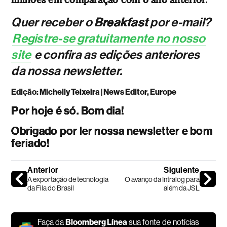
Quer receber o
Breakfast
por e-mail?
Registre-se gratuitamente no nosso
site
e confira as edições anteriores
da nossa newsletter.
Edição: Michelly Teixeira | News Editor, Europe
Por hoje é só. Bom dia!
Obrigado por ler nossa newsletter e bom
feriado!
Anterior
Siguiente
A exportação de tecnologia
O avanço da Intralog para
da Fila do Brasil
além da JSL
Faça da
Bloomberg Línea
sua fonte de notícias