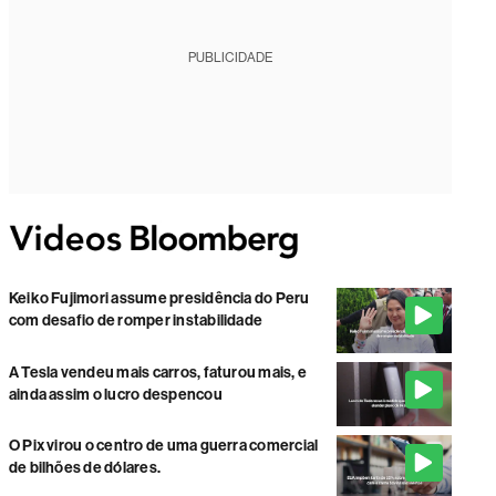
PUBLICIDADE
Keiko Fujimori assume presidência do Peru
com desafio de romper instabilidade
A Tesla vendeu mais carros, faturou mais, e
ainda assim o lucro despencou
O Pix virou o centro de uma guerra comercial
de bilhões de dólares.