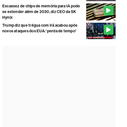
Escassez de chips de memória para IA pode
se estender além de 2030, diz CEO da SK
Hynix
Trump diz que trégua com Irã acabou após
novos ataques dos EUA: ‘perda de tempo'