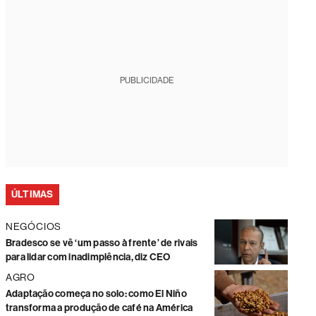
PUBLICIDADE
ÚLTIMAS
NEGÓCIOS
Bradesco se vê ‘um passo à frente’ de rivais
para lidar com inadimplência, diz CEO
AGRO
Adaptação começa no solo: como El Niño
transforma a produção de café na América