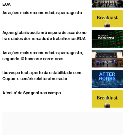
EUA
As ações mais recomendadas para agosto
Ações globais oscilam à espera de acordo no
Irã e dados do mercado de trabalho nos EUA
As ações mais recomendadas para agosto,
segundo 10 bancos e corretoras
Ibovespa fecha perto da estabilidade com
Copom e cenário eleitoral no radar
A ‘volta’ da Syngenta ao campo