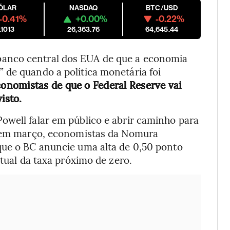
ÓLAR
NASDAQ
BTC/USD
-0.41%
+0.00%
-0.22%
.1013
26,363.76
64,645.44
anco central dos EUA de que a economia
 de quando a política monetária foi
onomistas de que o Federal Reserve vai
isto.
owell falar em público e abrir caminho para
os em março, economistas da Nomura
que o BC anuncie uma alta de 0,50 ponto
atual da taxa próximo de zero.