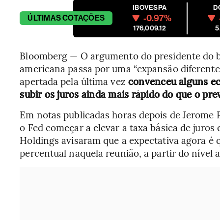
IBOVESPA
D
-0.97%
ÚLTIMAS
COTAÇÕES
176,009.12
5
Bloomberg — O argumento do presidente do b
americana passa por uma “expansão diferente”
apertada pela última vez
convenceu alguns ec
subir os juros ainda mais rápido do que o prev
Em notas publicadas horas depois de Jerome P
o Fed começar a elevar a taxa básica de jur
Holdings avisaram que a expectativa agora é 
percentual naquela reunião, a partir do nível 