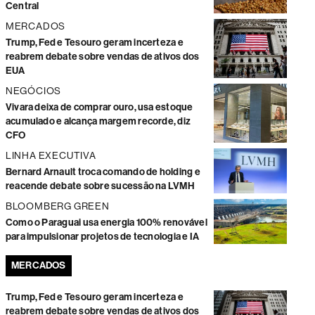
Central
MERCADOS
Trump, Fed e Tesouro geram incerteza e
reabrem debate sobre vendas de ativos dos
EUA
NEGÓCIOS
Vivara deixa de comprar ouro, usa estoque
acumulado e alcança margem recorde, diz
CFO
LINHA EXECUTIVA
Bernard Arnault troca comando de holding e
reacende debate sobre sucessão na LVMH
BLOOMBERG GREEN
Como o Paraguai usa energia 100% renovável
para impulsionar projetos de tecnologia e IA
MERCADOS
Trump, Fed e Tesouro geram incerteza e
reabrem debate sobre vendas de ativos dos