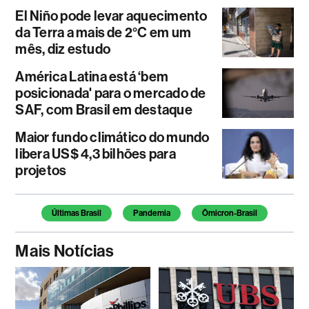
El Niño pode levar aquecimento
da Terra a mais de 2°C em um
mês, diz estudo
América Latina está ‘bem
posicionada' para o mercado de
SAF, com Brasil em destaque
Maior fundo climático do mundo
libera US$ 4,3 bilhões para
projetos
Temas deste artigo
Últimas Brasil
Pandemia
Ômicron-Brasil
Mais Notícias