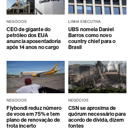
NEGÓCIOS
LINHA EXECUTIVA
CEO de gigante do
UBS nomeia Daniel
petróleo dos EUA
Barros como novo
anuncia aposentadoria
country chief para o
após 14 anos no cargo
Brasil
NEGÓCIOS
NEGÓCIOS
Flybondi reduz número
CSN se aproxima de
de voos em 75% e tem
quórum necessário para
plano de renovação de
acordo de dívida, dizem
frota incerto
fontes