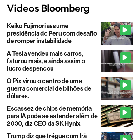
Keiko Fujimori assume
presidência do Peru com desafio
de romper instabilidade
A Tesla vendeu mais carros,
faturou mais, e ainda assim o
lucro despencou
O Pix virou o centro de uma
guerra comercial de bilhões de
dólares.
Escassez de chips de memória
para IA pode se estender além de
2030, diz CEO da SK Hynix
Trump diz que trégua com Irã