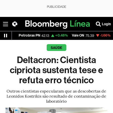
PUBLICIDADE
Login
Petrobras PN
+0.48%
Vale ON
-1.66%
Itaú PN
42.13
75.39
4
SAÚDE
Deltacron: Cientista
cipriota sustenta tese e
refuta erro técnico
Outros cientistas especularam que as descobertas de
Leonidos Kostrikis são resultado de contaminação de
laboratório