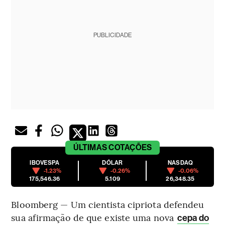
PUBLICIDADE
ÚLTIMAS
COTAÇÕES
IBOVESPA
DÓLAR
NASDAQ
-1.23%
-0.26%
-0.06%
175,546.36
5.109
26,348.35
Bloomberg — Um cientista cipriota defendeu
sua afirmação de que existe uma nova
cepa do