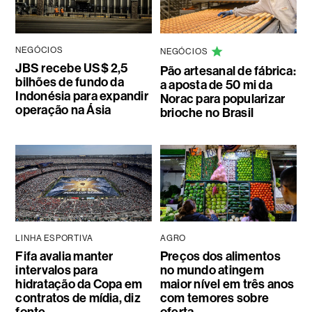
NEGÓCIOS
NEGÓCIOS
JBS recebe US$ 2,5
Pão artesanal de fábrica:
bilhões de fundo da
a aposta de 50 mi da
Indonésia para expandir
Norac para popularizar
operação na Ásia
brioche no Brasil
LINHA ESPORTIVA
AGRO
Fifa avalia manter
Preços dos alimentos
intervalos para
no mundo atingem
hidratação da Copa em
maior nível em três anos
contratos de mídia, diz
com temores sobre