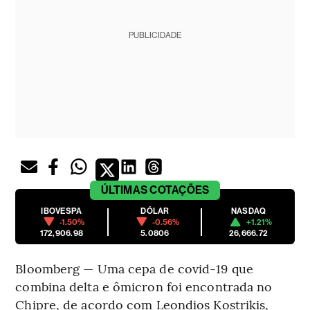
PUBLICIDADE
ÚLTIMAS
COTAÇÕES
IBOVESPA
DÓLAR
NASDAQ
-1.50%
-0.56%
+1.21%
172,906.98
5.0806
26,666.72
Bloomberg — Uma cepa de covid-19 que
combina delta e ômicron foi encontrada no
Chipre, de acordo com Leondios Kostrikis,