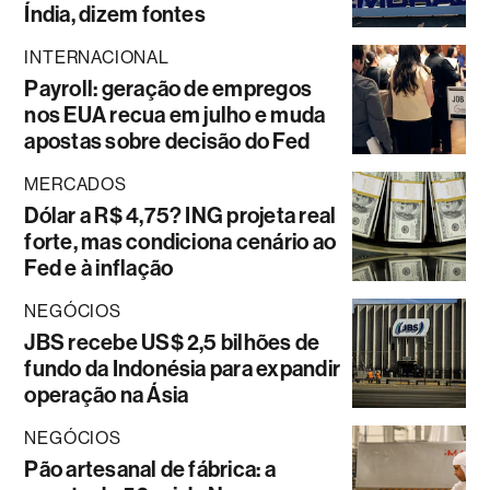
Índia, dizem fontes
INTERNACIONAL
Payroll: geração de empregos
nos EUA recua em julho e muda
apostas sobre decisão do Fed
MERCADOS
Dólar a R$ 4,75? ING projeta real
forte, mas condiciona cenário ao
Fed e à inflação
NEGÓCIOS
JBS recebe US$ 2,5 bilhões de
fundo da Indonésia para expandir
operação na Ásia
NEGÓCIOS
Pão artesanal de fábrica: a