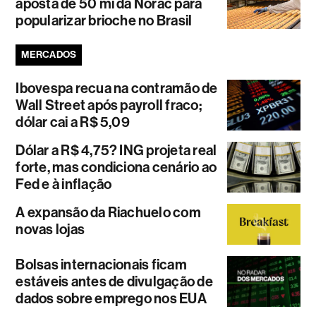
aposta de 50 mi da Norac para
popularizar brioche no Brasil
MERCADOS
Ibovespa recua na contramão de
Wall Street após payroll fraco;
dólar cai a R$ 5,09
Dólar a R$ 4,75? ING projeta real
forte, mas condiciona cenário ao
Fed e à inflação
A expansão da Riachuelo com
novas lojas
Bolsas internacionais ficam
estáveis antes de divulgação de
dados sobre emprego nos EUA