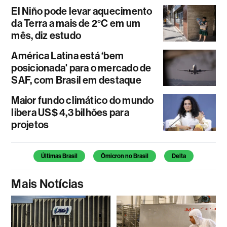
El Niño pode levar aquecimento
da Terra a mais de 2°C em um
mês, diz estudo
América Latina está ‘bem
posicionada' para o mercado de
SAF, com Brasil em destaque
Maior fundo climático do mundo
libera US$ 4,3 bilhões para
projetos
Temas deste artigo
Últimas Brasil
Ômicron no Brasil
Delta
Mais Notícias