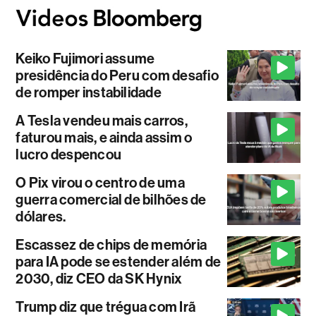
Keiko Fujimori assume
presidência do Peru com desafio
de romper instabilidade
A Tesla vendeu mais carros,
faturou mais, e ainda assim o
lucro despencou
O Pix virou o centro de uma
guerra comercial de bilhões de
dólares.
Escassez de chips de memória
para IA pode se estender além de
2030, diz CEO da SK Hynix
Trump diz que trégua com Irã