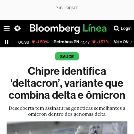
PUBLICIDADE
Login
-1.50%
Petrobras PN
-1.57%
Vale ON
-0
06.98
41.47
75.20
SAÚDE
Chipre identifica
‘deltacron’, variante que
combina delta e ômicron
Descoberta tem assinaturas genéticas semelhantes a
omicron dentro dos genomas delta