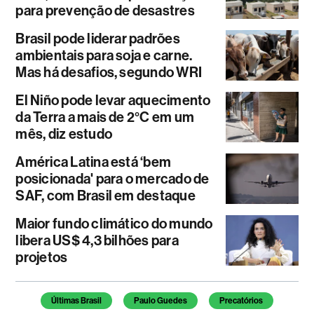
para prevenção de desastres
Brasil pode liderar padrões
ambientais para soja e carne.
Mas há desafios, segundo WRI
El Niño pode levar aquecimento
da Terra a mais de 2°C em um
mês, diz estudo
América Latina está ‘bem
posicionada' para o mercado de
SAF, com Brasil em destaque
Maior fundo climático do mundo
libera US$ 4,3 bilhões para
projetos
Temas deste artigo
Últimas Brasil
Paulo Guedes
Precatórios