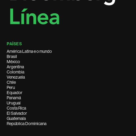
PAÍSES
América Latina e o mundo
Brasil
México
Argentina
Colombia
Venezuela
Chile
Peru
Equador
Panamá
Uruguai
Costa Rica
El Salvador
Guatemala
República Dominicana