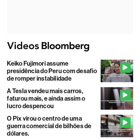
Keiko Fujimori assume
presidência do Peru com desafio
de romper instabilidade
A Tesla vendeu mais carros,
faturou mais, e ainda assim o
lucro despencou
O Pix virou o centro de uma
guerra comercial de bilhões de
dólares.