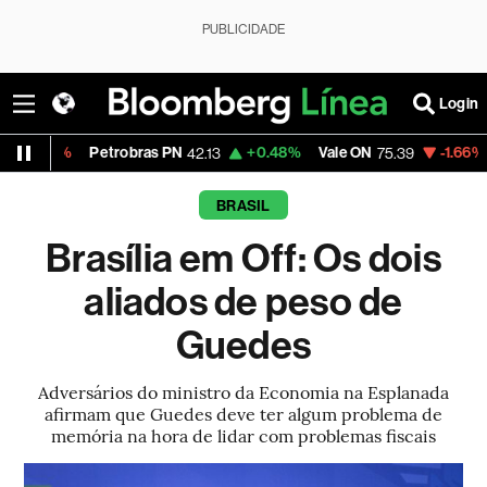
PUBLICIDADE
Login
Petrobras PN
+0.48%
Vale ON
-1.66%
Itaú PN
42.13
75.39
41
BRASIL
Brasília em Off: Os dois
aliados de peso de
Guedes
Adversários do ministro da Economia na Esplanada
afirmam que Guedes deve ter algum problema de
memória na hora de lidar com problemas fiscais