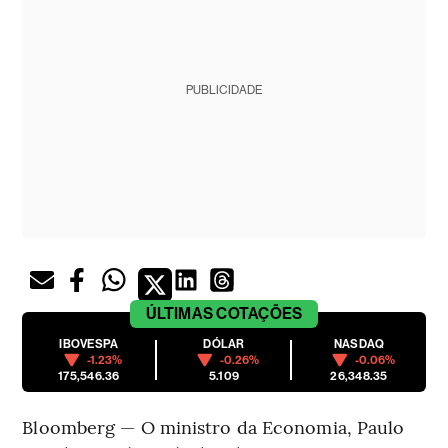
PUBLICIDADE
ÚLTIMAS
COTAÇÕES
IBOVESPA
DÓLAR
NASDAQ
-1.23%
-0.26%
-0.06%
175,546.36
5.109
26,348.35
Bloomberg — O ministro da Economia, Paulo