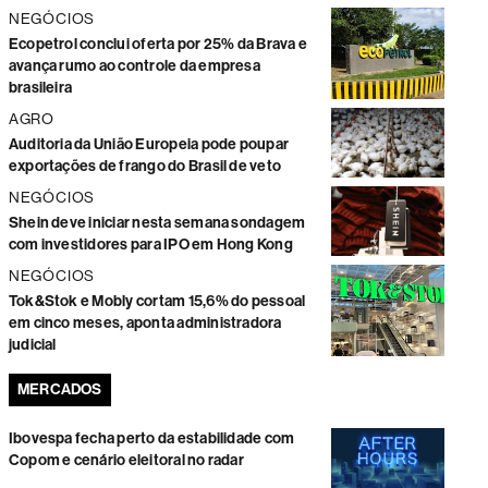
NEGÓCIOS
Ecopetrol conclui oferta por 25% da Brava e
avança rumo ao controle da empresa
brasileira
AGRO
Auditoria da União Europeia pode poupar
exportações de frango do Brasil de veto
NEGÓCIOS
Shein deve iniciar nesta semana sondagem
com investidores para IPO em Hong Kong
NEGÓCIOS
Tok&Stok e Mobly cortam 15,6% do pessoal
em cinco meses, aponta administradora
judicial
MERCADOS
Ibovespa fecha perto da estabilidade com
Copom e cenário eleitoral no radar