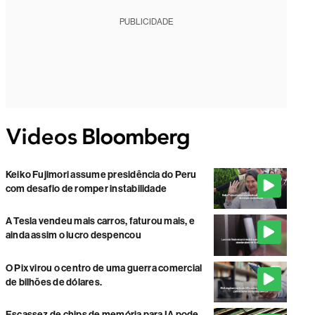
PUBLICIDADE
Keiko Fujimori assume presidência do Peru
com desafio de romper instabilidade
A Tesla vendeu mais carros, faturou mais, e
ainda assim o lucro despencou
O Pix virou o centro de uma guerra comercial
de bilhões de dólares.
Escassez de chips de memória para IA pode