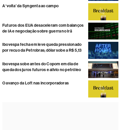
A ‘volta’ da Syngenta ao campo
Futuros dos EUA desaceleram com balanços
de IA e negociação sobre guerra no Irã
Ibovespa fecha em leve queda pressionado
por recuo da Petrobras; dólar sobe a R$ 5,13
Ibovespa sobe antes do Copom em dia de
queda dos juros futuros e alívio no petróleo
O avanço da Loft nas incorporadoras