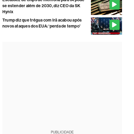
se estender além de 2030, diz CEO da SK
Hynix
Trump diz que trégua com Irã acabou após
novos ataques dos EUA: ‘perda de tempo'
PUBLICIDADE