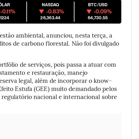
ÓLAR
NASDAQ
BTC/USD
-0.11%
-0.83%
-0.09%
.1224
26,363.44
64,730.55
stão ambiental, anunciou, nesta terça, a
itos de carbono florestal. Não foi divulgado
rtfólio de serviços, pois passa a atuar com
estamento e restauração, manejo
serva legal, além de incorporar o know-
Efeito Estufa (GEE) muito demandado pelos
 regulatório nacional e internacional sobre