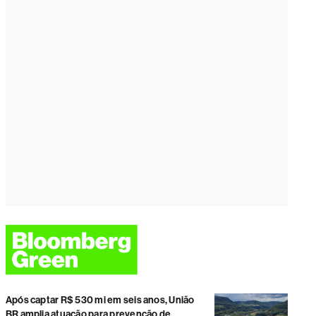
Após captar R$ 530 mi em seis anos, União
BR amplia atuação para prevenção de