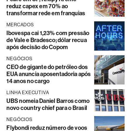
reduz capex em 70% ao
transformar rede em franquias
MERCADOS
Ibovespa cai 1,23% com pressão
de Vale e Bradesco; dólar recua
após decisão do Copom
NEGÓCIOS
CEO de gigante do petróleo dos
EUA anuncia aposentadoria após
14 anos no cargo
LINHA EXECUTIVA
UBS nomeia Daniel Barros como
novo country chief para o Brasil
NEGÓCIOS
Flybondi reduz número de voos