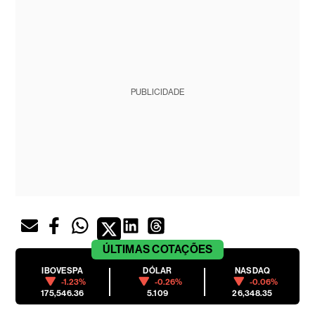
PUBLICIDADE
ÚLTIMAS
COTAÇÕES
IBOVESPA
DÓLAR
NASDAQ
-1.23%
-0.26%
-0.06%
175,546.36
5.109
26,348.35