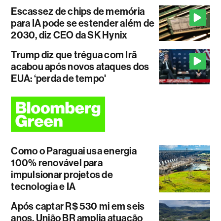
Escassez de chips de memória
para IA pode se estender além de
2030, diz CEO da SK Hynix
Trump diz que trégua com Irã
acabou após novos ataques dos
EUA: ‘perda de tempo'
Como o Paraguai usa energia
100% renovável para
impulsionar projetos de
tecnologia e IA
Após captar R$ 530 mi em seis
anos, União BR amplia atuação