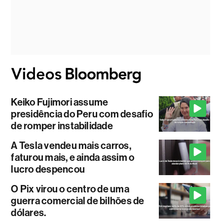
Keiko Fujimori assume
presidência do Peru com desafio
de romper instabilidade
A Tesla vendeu mais carros,
faturou mais, e ainda assim o
lucro despencou
O Pix virou o centro de uma
guerra comercial de bilhões de
dólares.