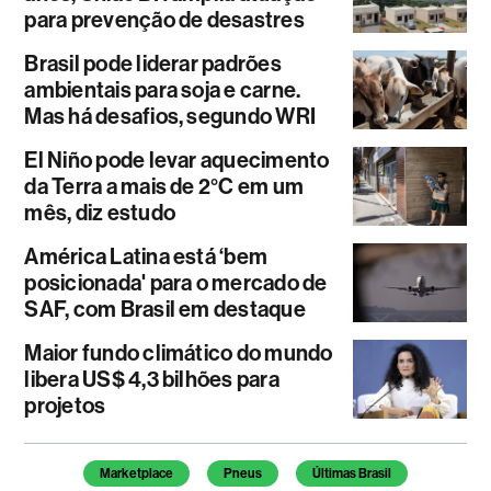
para prevenção de desastres
Brasil pode liderar padrões
ambientais para soja e carne.
Mas há desafios, segundo WRI
El Niño pode levar aquecimento
da Terra a mais de 2°C em um
mês, diz estudo
América Latina está ‘bem
posicionada' para o mercado de
SAF, com Brasil em destaque
Maior fundo climático do mundo
libera US$ 4,3 bilhões para
projetos
Temas deste artigo
Marketplace
Pneus
Últimas Brasil