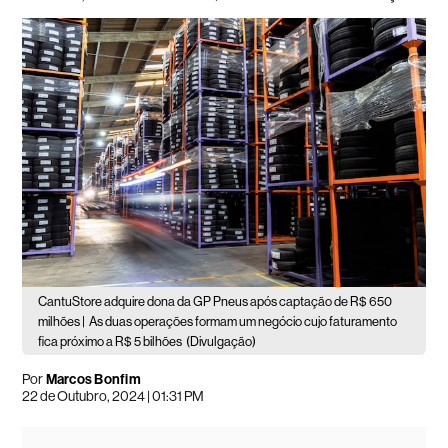
CantuStore adquire dona da GP Pneus após captação de R$ 650
milhões |
As duas operações formam um negócio cujo faturamento
fica próximo a R$ 5 bilhões
(Divulgação)
Por
Marcos Bonfim
22 de Outubro, 2024 | 01:31 PM