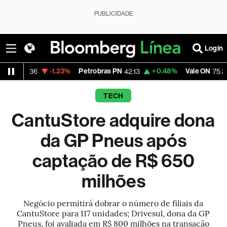
PUBLICIDADE
Login
-1.23%
Petrobras PN
+0.48%
Vale ON
-1.66%
42.13
75.39
TECH
CantuStore adquire dona
da GP Pneus após
captação de R$ 650
milhões
Negócio permitirá dobrar o número de filiais da
CantuStore para 117 unidades; Drivesul, dona da GP
Pneus, foi avaliada em R$ 800 milhões na transação