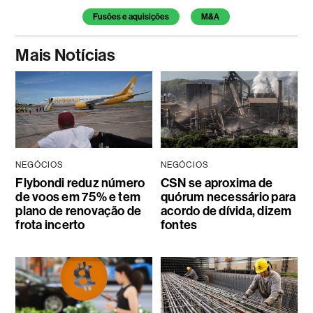
Fusões e aquisições
M&A
Mais Notícias
NEGÓCIOS
NEGÓCIOS
Flybondi reduz número
CSN se aproxima de
de voos em 75% e tem
quórum necessário para
plano de renovação de
acordo de dívida, dizem
frota incerto
fontes