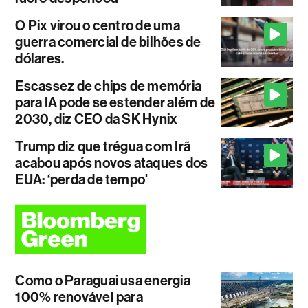
O Pix virou o centro de uma
guerra comercial de bilhões de
dólares.
Escassez de chips de memória
para IA pode se estender além de
2030, diz CEO da SK Hynix
Trump diz que trégua com Irã
acabou após novos ataques dos
EUA: ‘perda de tempo'
Como o Paraguai usa energia
100% renovável para