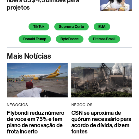
libera US$ 4,3 bilhões para
projetos
Temas deste artigo
TikTok
Suprema Corte
EUA
Donald Trump
ByteDance
Últimas Brasil
Mais Notícias
NEGÓCIOS
NEGÓCIOS
Flybondi reduz número
CSN se aproxima de
de voos em 75% e tem
quórum necessário para
plano de renovação de
acordo de dívida, dizem
frota incerto
fontes