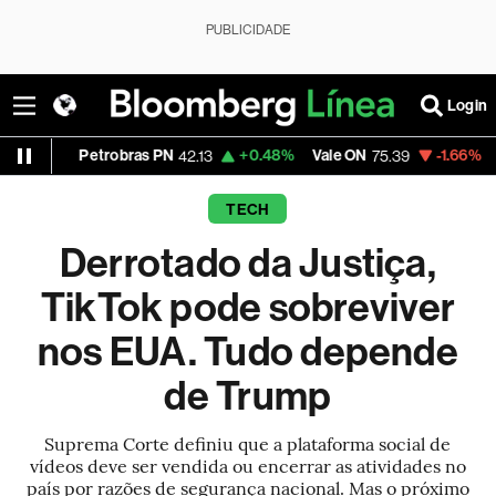
PUBLICIDADE
Login
etrobras PN
+0.48%
Vale ON
-1.66%
Itaú PN
42.13
75.39
41.8
TECH
Derrotado da Justiça,
TikTok pode sobreviver
nos EUA. Tudo depende
de Trump
Suprema Corte definiu que a plataforma social de
vídeos deve ser vendida ou encerrar as atividades no
país por razões de segurança nacional. Mas o próximo