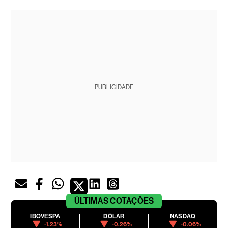
PUBLICIDADE
ÚLTIMAS
COTAÇÕES
IBOVESPA
DÓLAR
NASDAQ
-1.23%
-0.26%
-0.06%