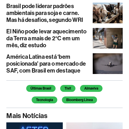
Brasil pode liderar padrões
ambientais para soja e carne.
Mas há desafios, segundo WRI
El Niño pode levar aquecimento
da Terra a mais de 2°C em um
mês, diz estudo
América Latina está ‘bem
posicionada' para o mercado de
SAF, com Brasil em destaque
Temas deste artigo
Últimas Brasil
Tivit
Almaviva
Tecnologia
Bloomberg Línea
Mais Notícias