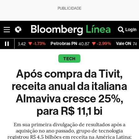
PUBLICIDADE
Login
-1.73%
Petrobras PN
-2.99%
Vale ON
-0.5
42
40.87
74.97
TECH
Após compra da Tivit,
receita anual da italiana
Almaviva cresce 25%,
para R$ 11,1 bi
Em sua primeira divulgação de resultados após a
aquisição no ano passado, grupo de tecnologia
registrou R$ 4,5 bilhões em receita na América Latina;