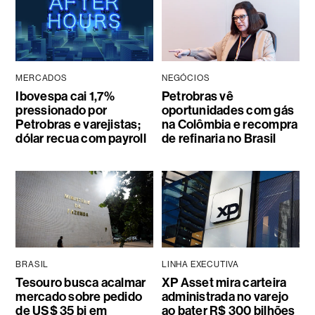
MERCADOS
NEGÓCIOS
Ibovespa cai 1,7%
Petrobras vê
pressionado por
oportunidades com gás
Petrobras e varejistas;
na Colômbia e recompra
dólar recua com payroll
de refinaria no Brasil
BRASIL
LINHA EXECUTIVA
Tesouro busca acalmar
XP Asset mira carteira
mercado sobre pedido
administrada no varejo
de US$ 35 bi em
ao bater R$ 300 bilhões