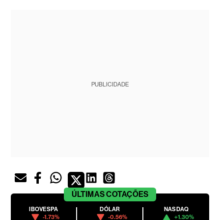
PUBLICIDADE
ÚLTIMAS
COTAÇÕES
IBOVESPA
DÓLAR
NASDAQ
-1.73%
-0.56%
+1.30%