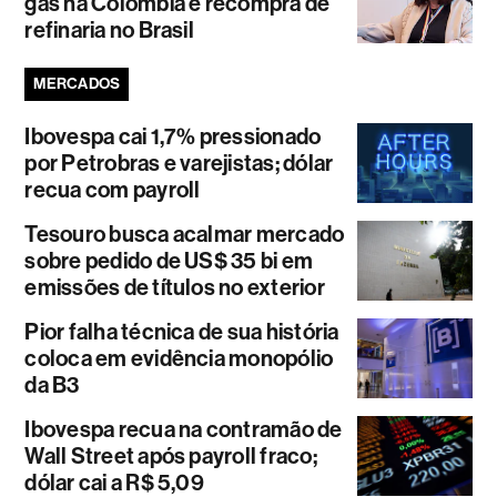
gás na Colômbia e recompra de
refinaria no Brasil
MERCADOS
Ibovespa cai 1,7% pressionado
por Petrobras e varejistas; dólar
recua com payroll
Tesouro busca acalmar mercado
sobre pedido de US$ 35 bi em
emissões de títulos no exterior
Pior falha técnica de sua história
coloca em evidência monopólio
da B3
Ibovespa recua na contramão de
Wall Street após payroll fraco;
dólar cai a R$ 5,09