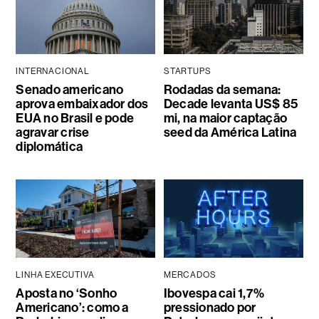
INTERNACIONAL
STARTUPS
Senado americano
Rodadas da semana:
aprova embaixador dos
Decade levanta US$ 85
EUA no Brasil e pode
mi, na maior captação
agravar crise
seed da América Latina
diplomática
LINHA EXECUTIVA
MERCADOS
Aposta no ‘Sonho
Ibovespa cai 1,7%
Americano’: como a
pressionado por