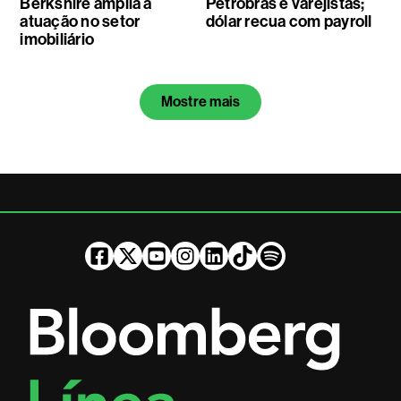
Berkshire amplia a
Petrobras e varejistas;
atuação no setor
dólar recua com payroll
imobiliário
Mostre mais