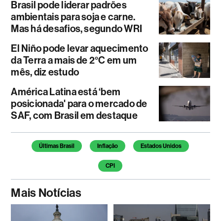
Brasil pode liderar padrões
ambientais para soja e carne.
Mas há desafios, segundo WRI
El Niño pode levar aquecimento
da Terra a mais de 2°C em um
mês, diz estudo
América Latina está ‘bem
posicionada' para o mercado de
SAF, com Brasil em destaque
Temas deste artigo
Últimas Brasil
Inflação
Estados Unidos
CPI
Mais Notícias