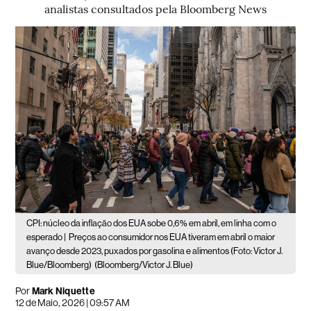
analistas consultados pela Bloomberg News
CPI: núcleo da inflação dos EUA sobe 0,6% em abril, em linha com o
esperado |
Preços ao consumidor nos EUA tiveram em abril o maior
avanço desde 2023, puxados por gasolina e alimentos (Foto: Victor J.
Blue/Bloomberg)
(Bloomberg/Victor J. Blue)
Por
Mark Niquette
12 de Maio, 2026 | 09:57 AM