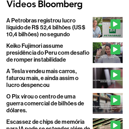
A Petrobras registrou lucro
líquido de R$ 52,4 bilhões (US$
10,4 bilhões) no segundo
Keiko Fujimori assume
presidência do Peru com desafio
de romper instabilidade
A Tesla vendeu mais carros,
faturou mais, e ainda assim o
lucro despencou
O Pix virou o centro de uma
guerra comercial de bilhões de
dólares.
Escassez de chips de memória
para IA pode se estender além de