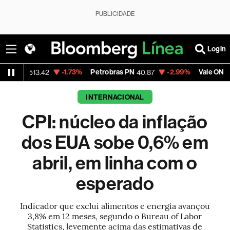
PUBLICIDADE
Login
-1.73%
Petrobras PN
-2.99%
Vale ON
-0
13.42
40.87
74.97
INTERNACIONAL
CPI: núcleo da inflação
dos EUA sobe 0,6% em
abril, em linha com o
esperado
Indicador que exclui alimentos e energia avançou
3,8% em 12 meses, segundo o Bureau of Labor
Statistics, levemente acima das estimativas de