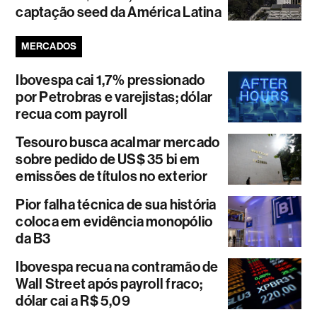
captação seed da América Latina
MERCADOS
Ibovespa cai 1,7% pressionado
por Petrobras e varejistas; dólar
recua com payroll
Tesouro busca acalmar mercado
sobre pedido de US$ 35 bi em
emissões de títulos no exterior
Pior falha técnica de sua história
coloca em evidência monopólio
da B3
Ibovespa recua na contramão de
Wall Street após payroll fraco;
dólar cai a R$ 5,09