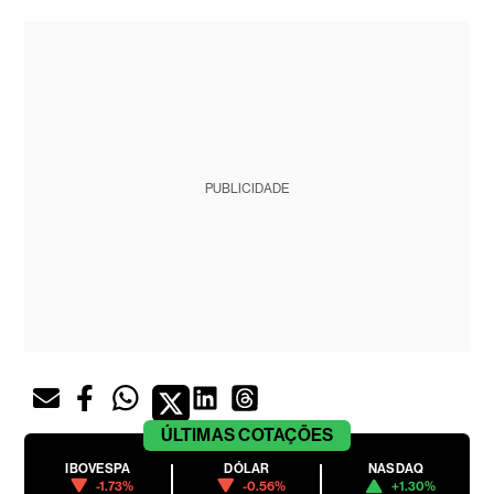
PUBLICIDADE
ÚLTIMAS
COTAÇÕES
IBOVESPA
DÓLAR
NASDAQ
-1.73%
-0.56%
+1.30%