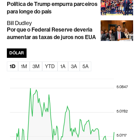
Política de Trump empurra parceiros
para longe do país
Bill Dudley
Por que o Federal Reserve deveria
aumentar as taxas de juros nos EUA
DÓLAR
1D
1M
3M
YTD
1A
3A
5A
5.0847
5.0782
5.0717