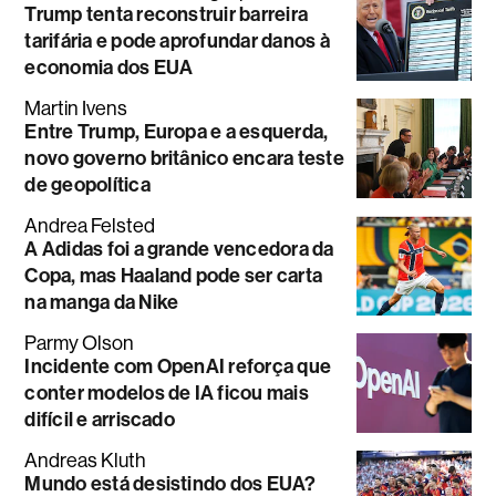
Trump tenta reconstruir barreira
tarifária e pode aprofundar danos à
economia dos EUA
Martin Ivens
Entre Trump, Europa e a esquerda,
novo governo britânico encara teste
de geopolítica
Andrea Felsted
A Adidas foi a grande vencedora da
Copa, mas Haaland pode ser carta
na manga da Nike
Parmy Olson
Incidente com OpenAI reforça que
conter modelos de IA ficou mais
difícil e arriscado
Andreas Kluth
Mundo está desistindo dos EUA?