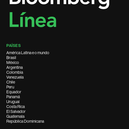
PAÍSES
América Latina e o mundo
Brasil
México
Argentina
Colombia
Venezuela
Chile
Peru
Equador
Panamá
Uruguai
Costa Rica
El Salvador
Guatemala
República Dominicana