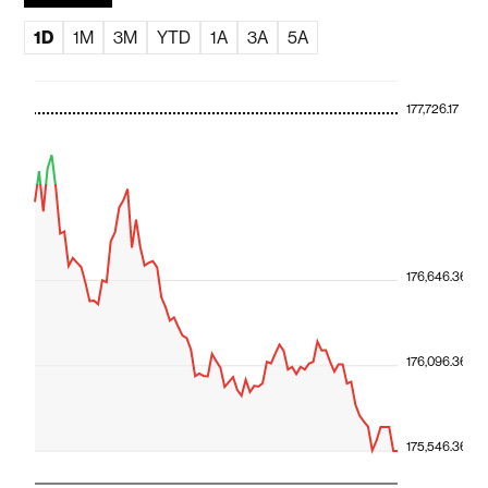
1D
1M
3M
YTD
1A
3A
5A
177,726.17
176,646.36
176,096.36
175,546.36