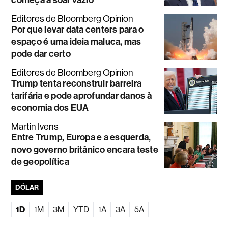
Editores de Bloomberg Opinion
Por que levar data centers para o
espaço é uma ideia maluca, mas
pode dar certo
Editores de Bloomberg Opinion
Trump tenta reconstruir barreira
tarifária e pode aprofundar danos à
economia dos EUA
Martin Ivens
Entre Trump, Europa e a esquerda,
novo governo britânico encara teste
de geopolítica
DÓLAR
1D
1M
3M
YTD
1A
3A
5A