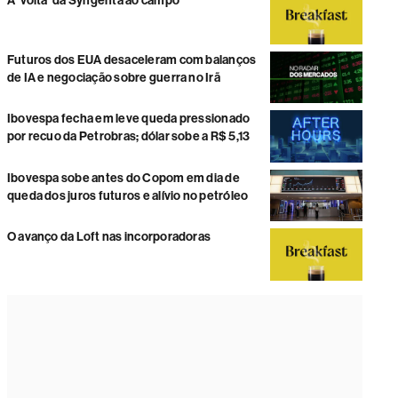
A ‘volta’ da Syngenta ao campo
Futuros dos EUA desaceleram com balanços
de IA e negociação sobre guerra no Irã
Ibovespa fecha em leve queda pressionado
por recuo da Petrobras; dólar sobe a R$ 5,13
Ibovespa sobe antes do Copom em dia de
queda dos juros futuros e alívio no petróleo
O avanço da Loft nas incorporadoras