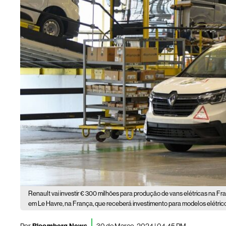
Renault vai investir € 300 milhões para produção de vans elétricas na Fr
em Le Havre, na França, que receberá investimento para modelos elétric