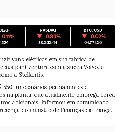
ÓLAR
NASDAQ
BTC/USD
-0.11%
-0.83%
-0.02%
.1224
26,363.44
64,771.26
zir vans elétricas em sua fábrica de
e sua joint venture com a sueca Volvo, a
como a Stellantis.
rá 550 funcionários permanentes e
os na planta, que atualmente emprega cerca
 euros adicionais, informou em comunicado
presença do ministro de Finanças da França,