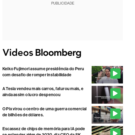
PUBLICIDADE
Keiko Fujimori assume presidência do Peru
com desafio de romper instabilidade
A Tesla vendeu mais carros, faturou mais, e
ainda assim o lucro despencou
O Pix virou o centro de uma guerra comercial
de bilhões de dólares.
Escassez de chips de memória para IA pode
se estender além de 2030, diz CEO da SK