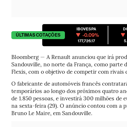
IBOVESPA
D
-0.09%
ÚLTIMAS
COTAÇÕES
177,726.17
5
Bloomberg — A Renault anunciou que irá produ
Sandouville, no norte da França, como parte d
Flexis, com o objetivo de competir com rivais 
O fabricante de automóveis francês contrata
temporários ao longo dos próximos quatro an
de 1.850 pessoas, e investirá 300 milhões de
na sexta-feira (29). O anúncio contou com a 
Bruno Le Maire, em Sandouville.