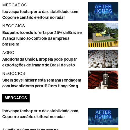
MERCADOS
Ibovespa fecha perto da estabilidade com
Copom e cenário eleitoral no radar
NEGÓCIOS
Ecopetrol conclui oferta por 25% da Brava e
avança rumo ao controle da empresa
brasileira
AGRO
Auditoria da União Europeia pode poupar
exportações de frango do Brasil de veto
NEGÓCIOS
Shein deve iniciar nesta semana sondagem
com investidores para IPO em Hong Kong
MERCADOS
Ibovespa fecha perto da estabilidade com
Copom e cenário eleitoral no radar