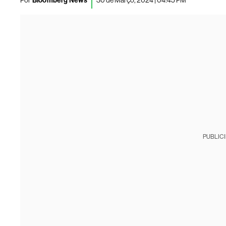
Por
Bloomberg News
30 de Março, 2024 | 04:45 PM
PUBLIC