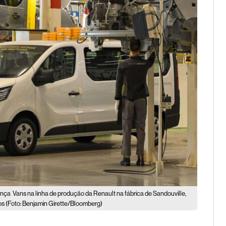
ança
Vans na linha de produção da Renault na fábrica de Sandouville,
os (Foto: Benjamin Girette/Bloomberg)