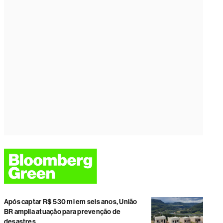
Após captar R$ 530 mi em seis anos, União
BR amplia atuação para prevenção de
desastres