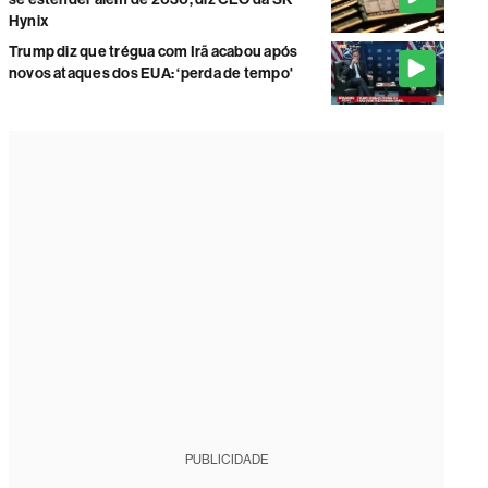
Hynix
Trump diz que trégua com Irã acabou após
novos ataques dos EUA: ‘perda de tempo'
PUBLICIDADE