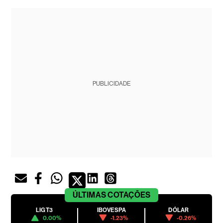
PUBLICIDADE
ÚLTIMAS
COTAÇÕES
LIGT3
IBOVESPA
DÓLAR
0.00%
-1.23%
-0.26%