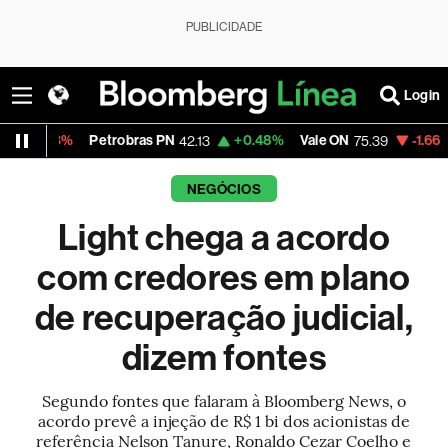
PUBLICIDADE
Login
%
Petrobras PN
+0.48%
Vale ON
-1.66%
Itaú PN
42.13
75.39
NEGÓCIOS
Light chega a acordo
com credores em plano
de recuperação judicial,
dizem fontes
Segundo fontes que falaram à Bloomberg News, o
acordo prevê a injeção de R$ 1 bi dos acionistas de
referência Nelson Tanure, Ronaldo Cezar Coelho e