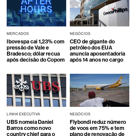
MERCADOS
NEGÓCIOS
Ibovespa cai 1,23% com
CEO de gigante do
pressão de Vale e
petróleo dos EUA
Bradesco; dólar recua
anuncia aposentadoria
após decisão do Copom
após 14 anos no cargo
LINHA EXECUTIVA
NEGÓCIOS
UBS nomeia Daniel
Flybondi reduz número
Barros como novo
de voos em 75% e tem
country chief para o
plano de renovação de