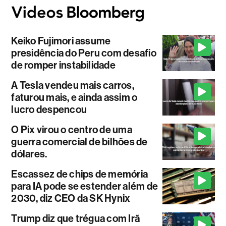
Keiko Fujimori assume
presidência do Peru com desafio
de romper instabilidade
A Tesla vendeu mais carros,
faturou mais, e ainda assim o
lucro despencou
O Pix virou o centro de uma
guerra comercial de bilhões de
dólares.
Escassez de chips de memória
para IA pode se estender além de
2030, diz CEO da SK Hynix
Trump diz que trégua com Irã