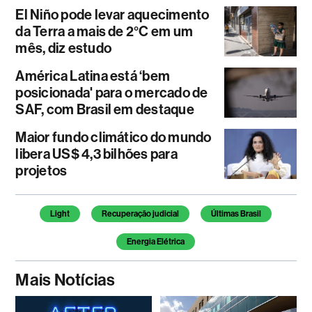
El Niño pode levar aquecimento
da Terra a mais de 2°C em um
mês, diz estudo
América Latina está ‘bem
posicionada' para o mercado de
SAF, com Brasil em destaque
Maior fundo climático do mundo
libera US$ 4,3 bilhões para
projetos
Temas deste artigo
Light
Recuperação judicial
Últimas Brasil
Energia Elétrica
Mais Notícias