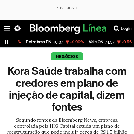
PUBLICIDADE
Login
3%
Petrobras PN
-2.99%
Vale ON
-0.56%
Itaú P
40.87
74.97
NEGÓCIOS
Kora Saúde trabalha com
credores em plano de
injeção de capital, dizem
fontes
Segundo fontes da Bloomberg News, empresa
controlada pela HIG Capital estuda um plano de
reestruturação que pode incluir cerca de R$ 1,5 bilhão