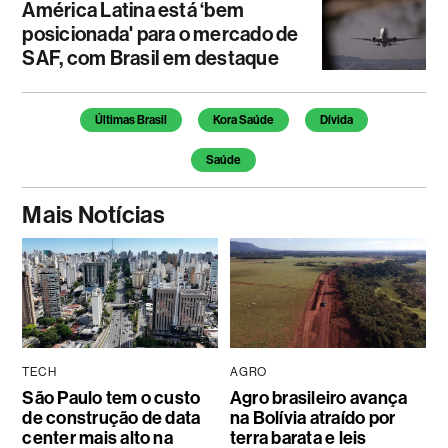
América Latina está ‘bem
posicionada' para o mercado de
SAF, com Brasil em destaque
Temas deste artigo
Últimas Brasil
Kora Saúde
Dívida
Saúde
Mais Notícias
TECH
AGRO
São Paulo tem o custo
Agro brasileiro avança
de construção de data
na Bolívia atraído por
center mais alto na
terra barata e leis