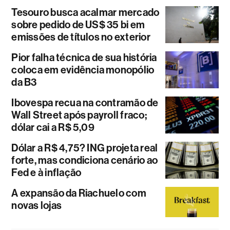
Tesouro busca acalmar mercado
sobre pedido de US$ 35 bi em
emissões de títulos no exterior
Pior falha técnica de sua história
coloca em evidência monopólio
da B3
Ibovespa recua na contramão de
Wall Street após payroll fraco;
dólar cai a R$ 5,09
Dólar a R$ 4,75? ING projeta real
forte, mas condiciona cenário ao
Fed e à inflação
A expansão da Riachuelo com
novas lojas