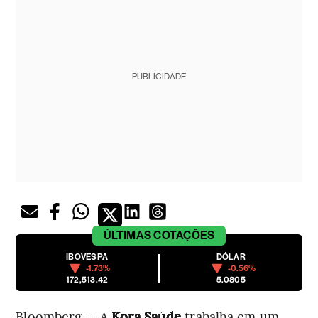
PUBLICIDADE
ÚLTIMAS
COTAÇÕES
IBOVESPA
DÓLAR
-1.73%
-0.56%
172,513.42
5.0805
Bloomberg — A
Kora Saúde
trabalha em um