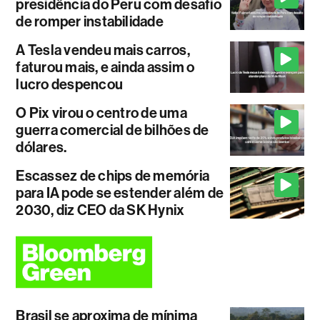
presidência do Peru com desafio
de romper instabilidade
A Tesla vendeu mais carros,
faturou mais, e ainda assim o
lucro despencou
O Pix virou o centro de uma
guerra comercial de bilhões de
dólares.
Escassez de chips de memória
para IA pode se estender além de
2030, diz CEO da SK Hynix
Brasil se aproxima de mínima