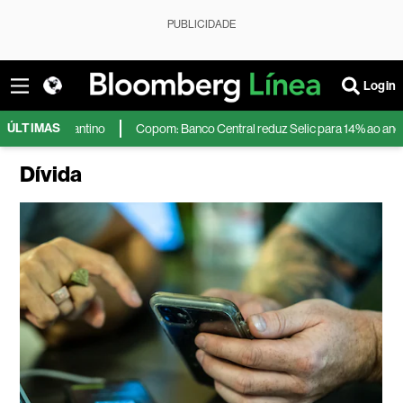
PUBLICIDADE
Login
ÚLTIMAS
tino
Copom: Banco Central reduz Selic para 14% ao ano após inflação d
Dívida