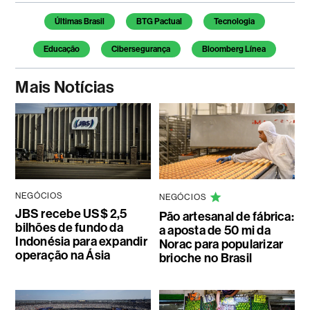
Temas deste artigo
Últimas Brasil
BTG Pactual
Tecnologia
Educação
Cibersegurança
Bloomberg Línea
Mais Notícias
NEGÓCIOS
NEGÓCIOS
JBS recebe US$ 2,5
Pão artesanal de fábrica:
bilhões de fundo da
a aposta de 50 mi da
Indonésia para expandir
Norac para popularizar
operação na Ásia
brioche no Brasil