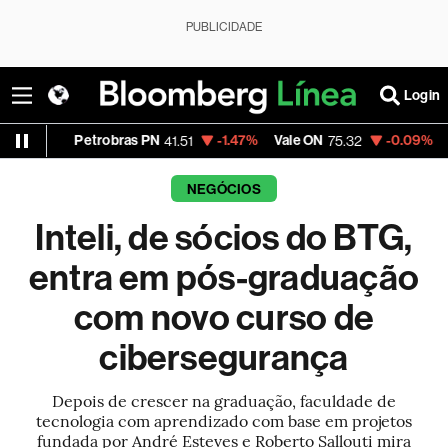
PUBLICIDADE
Login
Petrobras PN
-1.47%
Vale ON
-0.09%
Itaú PN
41.51
75.32
41
NEGÓCIOS
Inteli, de sócios do BTG,
entra em pós-graduação
com novo curso de
cibersegurança
Depois de crescer na graduação, faculdade de
tecnologia com aprendizado com base em projetos
fundada por André Esteves e Roberto Sallouti mira