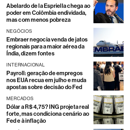
Abelardo de la Espriella chega ao
poder em Colômbia endividada,
mas com menos pobreza
NEGÓCIOS
Embraer negocia venda de jatos
regionais para a maior aérea da
Índia, dizem fontes
INTERNACIONAL
Payroll: geração de empregos
nos EUA recua em julho e muda
apostas sobre decisão do Fed
MERCADOS
Dólar a R$ 4,75? ING projeta real
forte, mas condiciona cenário ao
Fed e à inflação