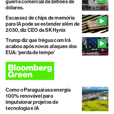
guerra comercial de bilhões de
dólares.
Escassez de chips de memória
para IA pode se estender além de
2030, diz CEO da SK Hynix
Trump diz que trégua com Irã
acabou após novos ataques dos
EUA: ‘perda de tempo'
Como o Paraguai usa energia
100% renovável para
impulsionar projetos de
tecnologia e IA