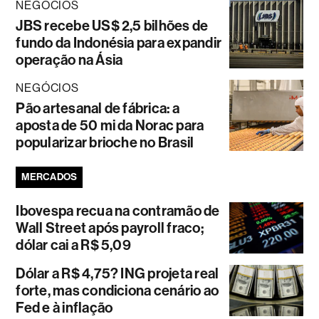
NEGÓCIOS
JBS recebe US$ 2,5 bilhões de
fundo da Indonésia para expandir
operação na Ásia
NEGÓCIOS
Pão artesanal de fábrica: a
aposta de 50 mi da Norac para
popularizar brioche no Brasil
MERCADOS
Ibovespa recua na contramão de
Wall Street após payroll fraco;
dólar cai a R$ 5,09
Dólar a R$ 4,75? ING projeta real
forte, mas condiciona cenário ao
Fed e à inflação