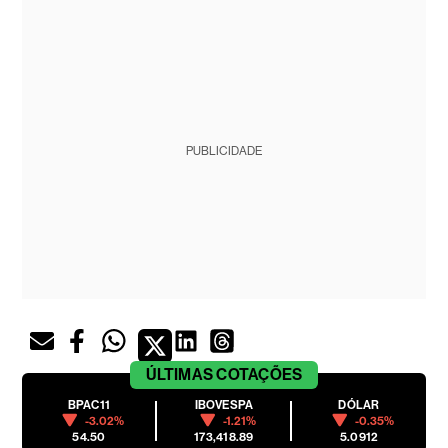
PUBLICIDADE
ÚLTIMAS
COTAÇÕES
BPAC11
IBOVESPA
DÓLAR
-3.02%
-1.21%
-0.35%
54.50
173,418.89
5.0912