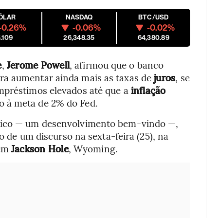
ÓLAR
NASDAQ
BTC/USD
-0.26%
-0.06%
-0.02%
.109
26,348.35
64,380.89
e
,
Jerome Powell
, afirmou que o banco
ra aumentar ainda mais as taxas de
juros
, se
empréstimos elevados até que a
inflação
o à meta de 2% do Fed.
 pico — um desenvolvimento bem-vindo —,
to de um discurso na sexta-feira (25), na
 em
Jackson Hole
, Wyoming.