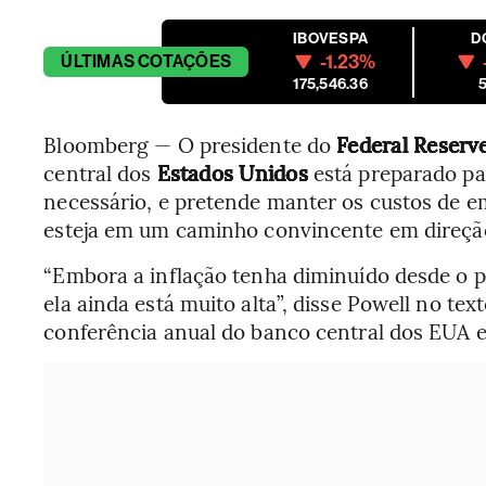
IBOVESPA
D
-1.23%
ÚLTIMAS
COTAÇÕES
175,546.36
5
Bloomberg — O presidente do
Federal Reserv
central dos
Estados Unidos
está preparado pa
necessário, e pretende manter os custos de 
esteja em um caminho convincente em direçã
“Embora a inflação tenha diminuído desde o
ela ainda está muito alta”, disse Powell no tex
conferência anual do banco central dos EUA