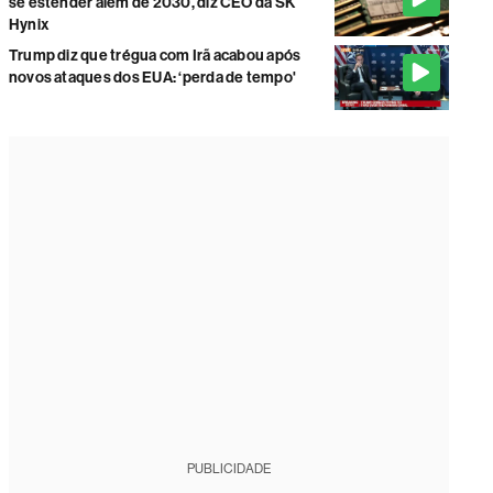
se estender além de 2030, diz CEO da SK
Hynix
Trump diz que trégua com Irã acabou após
novos ataques dos EUA: ‘perda de tempo'
PUBLICIDADE