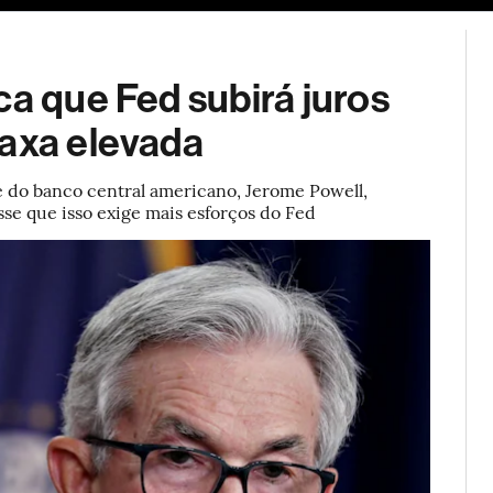
ESG
Soluções de publicidade
Bloomberg Línea
Assina
ca que Fed subirá juros
taxa elevada
e do banco central americano, Jerome Powell,
sse que isso exige mais esforços do Fed