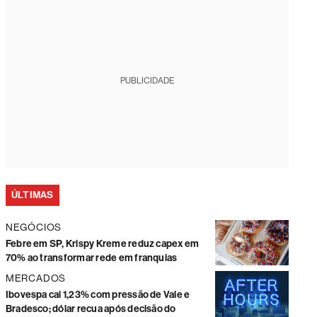
PUBLICIDADE
ÚLTIMAS
NEGÓCIOS
Febre em SP, Krispy Kreme reduz capex em
70% ao transformar rede em franquias
MERCADOS
Ibovespa cai 1,23% com pressão de Vale e
Bradesco; dólar recua após decisão do