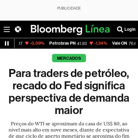
PUBLICIDADE
Login
-0.09%
Petrobras PN
-1.34%
Vale ON
+0.46
7
41.93
76.66
MERCADOS
Para traders de petróleo,
recado do Fed significa
perspectiva de demanda
maior
Preços do WTI se aproximam da casa de US$ 80, ao
nível mais alto em nove meses, diante de expectativa
de que ciclo de aperto monetário se aproxima do fim