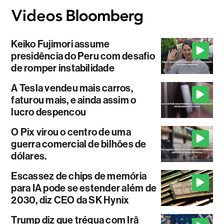
Keiko Fujimori assume
presidência do Peru com desafio
de romper instabilidade
A Tesla vendeu mais carros,
faturou mais, e ainda assim o
lucro despencou
O Pix virou o centro de uma
guerra comercial de bilhões de
dólares.
Escassez de chips de memória
para IA pode se estender além de
2030, diz CEO da SK Hynix
Trump diz que trégua com Irã