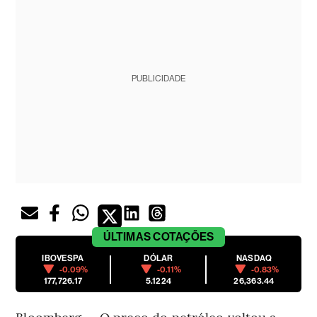
PUBLICIDADE
ÚLTIMAS
COTAÇÕES
IBOVESPA
DÓLAR
NASDAQ
-0.09%
-0.11%
-0.83%
177,726.17
5.1224
26,363.44
Bloomberg — O preço do petróleo voltou a