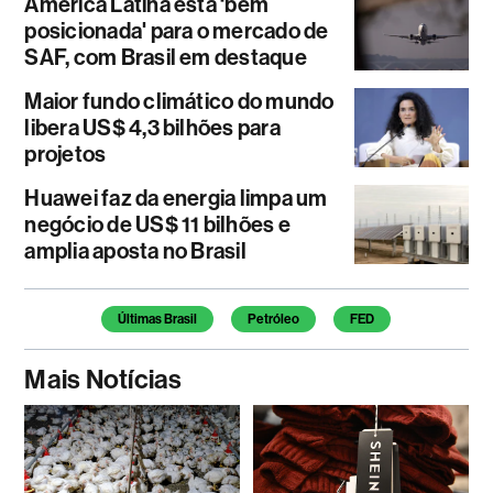
América Latina está ‘bem
posicionada' para o mercado de
SAF, com Brasil em destaque
Maior fundo climático do mundo
libera US$ 4,3 bilhões para
projetos
Huawei faz da energia limpa um
negócio de US$ 11 bilhões e
amplia aposta no Brasil
Temas deste artigo
Últimas Brasil
Petróleo
FED
Mais Notícias