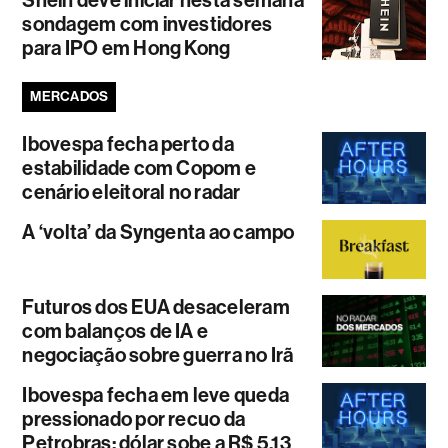
Shein deve iniciar nesta semana
sondagem com investidores
para IPO em Hong Kong
MERCADOS
Ibovespa fecha perto da
estabilidade com Copom e
cenário eleitoral no radar
A ‘volta’ da Syngenta ao campo
Futuros dos EUA desaceleram
com balanços de IA e
negociação sobre guerra no Irã
Ibovespa fecha em leve queda
pressionado por recuo da
Petrobras; dólar sobe a R$ 5,13