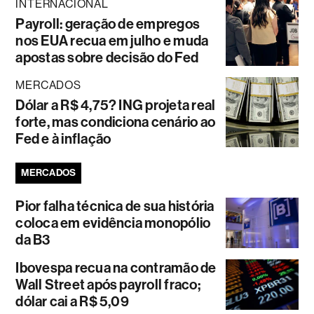
INTERNACIONAL
Payroll: geração de empregos
nos EUA recua em julho e muda
apostas sobre decisão do Fed
MERCADOS
Dólar a R$ 4,75? ING projeta real
forte, mas condiciona cenário ao
Fed e à inflação
MERCADOS
Pior falha técnica de sua história
coloca em evidência monopólio
da B3
Ibovespa recua na contramão de
Wall Street após payroll fraco;
dólar cai a R$ 5,09