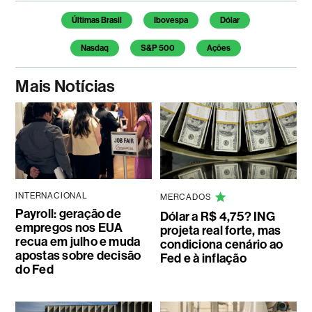
Temas deste artigo
Últimas Brasil
Ibovespa
Dólar
Nasdaq
S&P 500
Ações
Mais Notícias
INTERNACIONAL
MERCADOS
Payroll: geração de
Dólar a R$ 4,75? ING
empregos nos EUA
projeta real forte, mas
recua em julho e muda
condiciona cenário ao
apostas sobre decisão
Fed e à inflação
do Fed