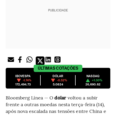
PUBLICIDADE
ÚLTIMAS
COTAÇÕES
IBOVESPA
DÓLAR
NASDAQ
-1.74%
-0.52%
+1.30%
172,494.73
5.0824
26,690.62
Bloomberg Línea — O
dólar
voltou a subir
frente a outras moedas nesta terça-feira (14),
após nova escalada nas tensões entre China e