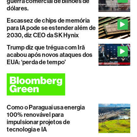
guerra comercial de bilhões de
dólares.
Escassez de chips de memória
para IA pode se estender além de
2030, diz CEO da SK Hynix
Trump diz que trégua com Irã
acabou após novos ataques dos
EUA: ‘perda de tempo'
Como o Paraguai usa energia
100% renovável para
impulsionar projetos de
tecnologia e IA