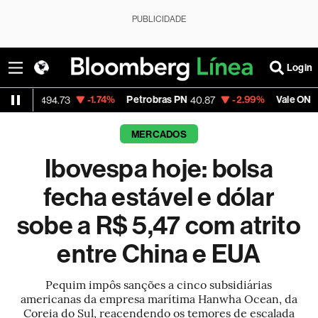
PUBLICIDADE
Login
-1.74%
Petrobras PN
-2.99%
Vale ON
-0
94.73
40.87
74.97
MERCADOS
Ibovespa hoje: bolsa
fecha estável e dólar
sobe a R$ 5,47 com atrito
entre China e EUA
Pequim impôs sanções a cinco subsidiárias
americanas da empresa marítima Hanwha Ocean, da
Coreia do Sul, reacendendo os temores de escalada