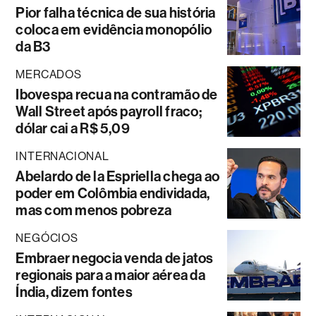
Pior falha técnica de sua história
coloca em evidência monopólio
da B3
MERCADOS
Ibovespa recua na contramão de
Wall Street após payroll fraco;
dólar cai a R$ 5,09
INTERNACIONAL
Abelardo de la Espriella chega ao
poder em Colômbia endividada,
mas com menos pobreza
NEGÓCIOS
Embraer negocia venda de jatos
regionais para a maior aérea da
Índia, dizem fontes