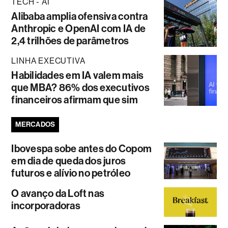
TECH - AI
Alibaba amplia ofensiva contra
Anthropic e OpenAI com IA de
2,4 trilhões de parâmetros
LINHA EXECUTIVA
Habilidades em IA valem mais
que MBA? 86% dos executivos
financeiros afirmam que sim
MERCADOS
Ibovespa sobe antes do Copom
em dia de queda dos juros
futuros e alívio no petróleo
O avanço da Loft nas
incorporadoras