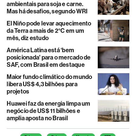
ambientais para soja e carne.
Mas há desafios, segundo WRI
El Niño pode levar aquecimento
da Terra a mais de 2°C em um
mês, diz estudo
América Latina está ‘bem
posicionada' para o mercado de
SAF, com Brasil em destaque
Maior fundo climático do mundo
libera US$ 4,3 bilhões para
projetos
Huawei faz da energia limpa um
negócio de US$ 11 bilhões e
amplia aposta no Brasil
Temas deste artigo