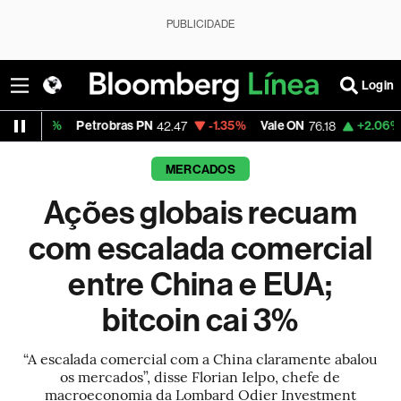
PUBLICIDADE
Login
Petrobras PN
-1.35%
Vale ON
+2.06%
Itaú PN
42.47
76.18
4
MERCADOS
Ações globais recuam
com escalada comercial
entre China e EUA;
bitcoin cai 3%
“A escalada comercial com a China claramente abalou
os mercados”, disse Florian Ielpo, chefe de
macroeconomia da Lombard Odier Investment