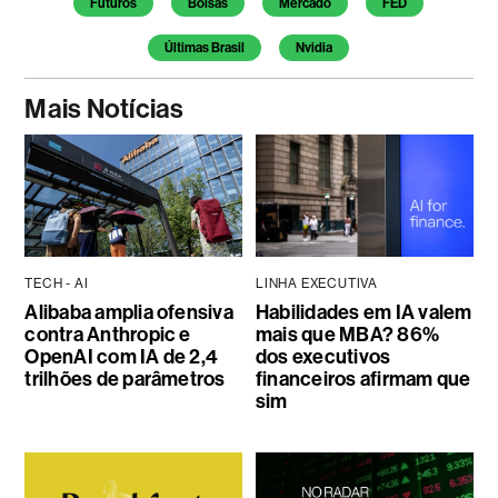
Futuros
Bolsas
Mercado
FED
Últimas Brasil
Nvidia
Mais Notícias
TECH - AI
LINHA EXECUTIVA
Alibaba amplia ofensiva
Habilidades em IA valem
contra Anthropic e
mais que MBA? 86%
OpenAI com IA de 2,4
dos executivos
trilhões de parâmetros
financeiros afirmam que
sim