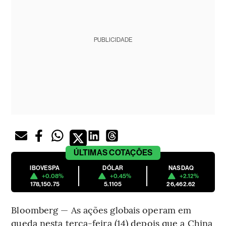
PUBLICIDADE
ÚLTIMAS
COTAÇÕES
IBOVESPA
DÓLAR
NASDAQ
+0.08%
+0.45%
+2.12%
178,150.75
5.1105
26,462.62
Bloomberg — As ações globais operam em
queda nesta terça-feira (14) depois que a China