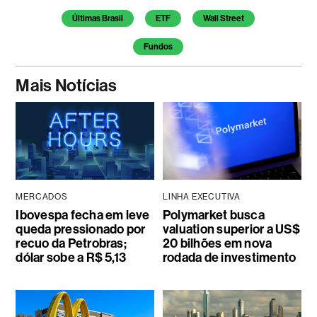
Temas deste artigo
Últimas Brasil
ETF
Wall Street
Fundos
Mais Notícias
MERCADOS
LINHA EXECUTIVA
Ibovespa fecha em leve
Polymarket busca
queda pressionado por
valuation superior a US$
recuo da Petrobras;
20 bilhões em nova
dólar sobe a R$ 5,13
rodada de investimento