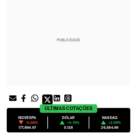
PUBLICIDADE
ÚLTIMAS
COTAÇÕES
IBOVESPA
DÓLAR
NASDAQ
-0.06%
+0.79%
+2.59%
177,894.97
5.128
26,584.99