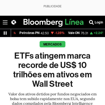
PUBLICIDADE
Login
Petrobras PN
-1.28%
Vale ON
+2.24%
Itaú PN
42.50
76.31
4
MERCADOS
ETFs atingem marca
recorde de US$ 10
trilhões em ativos em
Wall Street
Valor dos ativos detidos por fundos negociados em
bolsa tem subido rapidamente nos EUA, segundo
dados compilados pela Bloomberg Intelligence