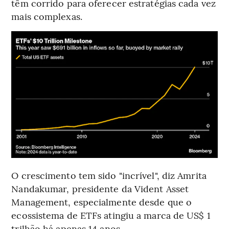
têm corrido para oferecer estratégias cada vez
mais complexas.
O crescimento tem sido "incrível", diz Amrita
Nandakumar, presidente da Vident Asset
Management, especialmente desde que o
ecossistema de ETFs atingiu a marca de US$ 1
trilhão há apenas 14 anos.